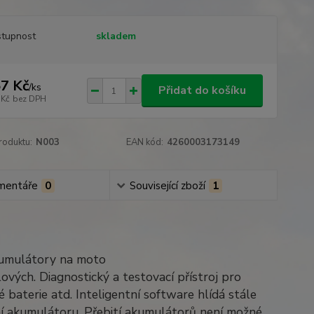
tupnost
skladem
7 Kč
/
ks
Přidat do košíku
 Kč
bez DPH
roduktu:
N003
EAN kód:
4260003173149
mentáře
0
Související zboží
1
kumulátory na moto
ových. Diagnostický a testovací přístroj pro
 baterie atd. Inteligentní software hlídá stále
í akumulátoru. Přebití akumulátorů není možné.