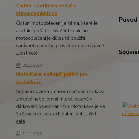
Čištění textilních oděvů s
klimamembránou
Původ 
Čištění motooblečení je téma, které je
akutální pořád. U čištění textilního
motooblečení je důležité použití
správného pracího prostředku a to hlavně
Souvise
...
číst celé
26.11.2023
Moto Káva, nejlepší palivo pro
motorkáře
Voňavá novinka v našem sortimentu, káva
zrnková nebo jemně mletá, balená v
dárkovém balení kanistru. Moto káva je ve
3 různých velkostech balení a 4 r...
číst
celé
11.11.2023