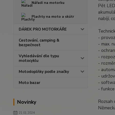
Nářadí na motorku
Pět LED 
akumulát
Plachty na moto a skútr
nabíjí, 
DÁREK PRO MOTORKÁŘE
Technick
- provo
Cestování, camping &
- max. 
bezpečnost
- ochran
Vyhledávání dle typu
- rozpoz
motocyklu
- rozm
- automa
Motodoplňky podle značky
- udržov
- softwa
Moto bazar
- funkce
Rozsah d
Novinky
Německá 
21.01.2024