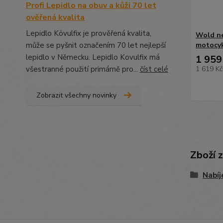
Profi Lepidlo na obuv a kůži 70 let
ověřená kvalita
Lepidlo Kövulfix je prověřená kvalita,
Wold ne
může se pyšnit označením 70 let nejlepší
motocy
lepidlo v Německu. Lepidlo Kovulfix má
1 959
všestranné použití primárně pro...
číst celé
1 619 K
Zobrazit všechny novinky
Zboží 
Nabíj