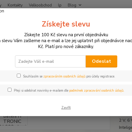
y
Kontakty
Velkoobchod
lp
Blog
Nevíte
Získejte slevu
Hledat
+420
Získejte 100 Kč slevu na první objednávku
 slevu Vám zašleme na e-mail a lze jej uplatnit při objednávce na
Kč. Platí pro nové zákazníky.
otogaráž a dílna
Nabíječky na motorky
Nabíječka baterií H TRONIC 
ječka baterií H TRONIC AL600 pl
Odeslat
ulátory na moto
Souhlasím se
zpracováním osobních údajů
pro účely registrace.
Přeji si odebírat novinky e-mailem dle
podmínek zpracování osobních údajů.
Nabíje
akumul
Zavřít
akumul
2 V, 6
Intelig