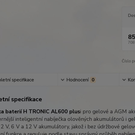
Dos
85
708
Číslo p
etní specifikace
Hodnocení
0
Ko
tní specifikace
ka baterií H TRONIC AL600 plus
i pro gelové a AGM a
nější inteligentní nabíječka olověných akumulátorů i gel
2 V, 6 V a 12 V akumulátory, jakož i bez údržbové gelové
í funkce a reguluje podle stavu správný průběh nabíjen