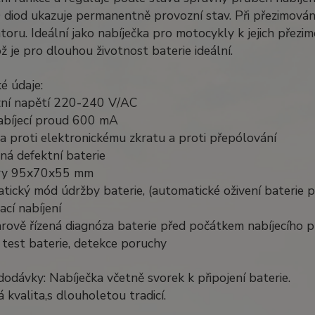
diod ukazuje permanentně provozní stav. Při přezimování
oru. Ideální jako nabíječka pro motocykly k jejich přezi
což je pro dlouhou životnost baterie ideální.
é údaje:
zní napětí 220-240 V/AC
nabíjecí proud 600 mA
a proti elektronickému zkratu a proti přepólování
ná defektní baterie
ěry 95x70x55 mm
tický mód údržby baterie, (automatické oživení baterie po
ací nabíjení
rově řízená diagnóza baterie před počátkem nabíjecího 
 test baterie, detekce poruchy
odávky: Nabíječka včetně svorek k připojení baterie.
kvalita,s dlouholetou tradicí.