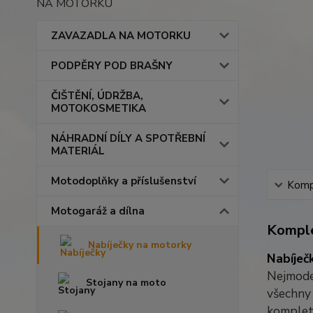
NA MOTORKU
ZAVAZADLA NA MOTORKU
PODPĚRY POD BRAŠNY
ČIŠTĚNÍ, ÚDRŽBA,
MOTOKOSMETIKA
NÁHRADNÍ DÍLY A SPOTŘEBNÍ
MATERIÁL
Motodoplňky a příslušenství
Kompl
Motogaráž a dílna
Komple
Nabíječky na motorky
Nabíječ
Nejmoder
Stojany na moto
všechny 
kompletn