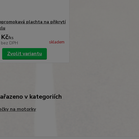
promokavá plachta na přikrytí
klu
 Kč
/
ks
skladem
č
bez DPH
Zvolit variantu
zařazeno v kategoriích
ečky na motorky