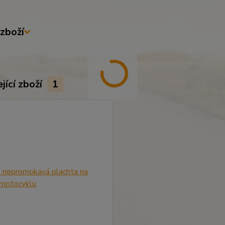
zboží
jící zboží
1