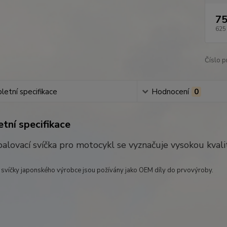
75
625
Číslo p
etní specifikace
Hodnocení
0
tní specifikace
alovací svíčka pro motocykl se vyznačuje vysokou kval
 svíčky japonského výrobce jsou požívány jako OEM díly do prvovýroby.