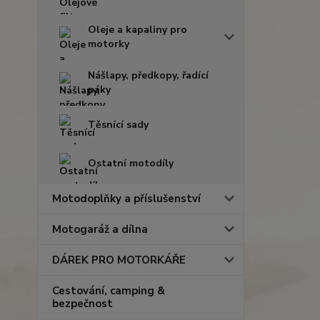
Oleje a kapaliny pro
motorky
Nášlapy, předkopy, řadící
páky
Těsnící sady
Ostatní motodíly
Motodoplňky a příslušenství
Motogaráž a dílna
DÁREK PRO MOTORKÁŘE
Cestování, camping &
bezpečnost