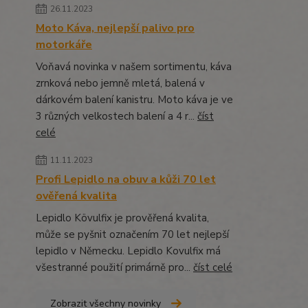
26.11.2023
Moto Káva, nejlepší palivo pro
motorkáře
Voňavá novinka v našem sortimentu, káva
zrnková nebo jemně mletá, balená v
dárkovém balení kanistru. Moto káva je ve
3 různých velkostech balení a 4 r...
číst
celé
11.11.2023
Profi Lepidlo na obuv a kůži 70 let
ověřená kvalita
Lepidlo Kövulfix je prověřená kvalita,
může se pyšnit označením 70 let nejlepší
lepidlo v Německu. Lepidlo Kovulfix má
všestranné použití primárně pro...
číst celé
Zobrazit všechny novinky