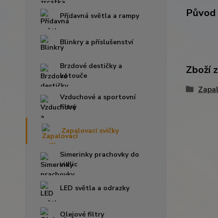
Původ 
Přídavná světla a rampy
Blinkry a příslušenství
Brzdové destičky a
Zboží 
kotouče
Zapal
Vzduchové a sportovní
filtry
Zapalovací svíčky
Simerinky prachovky do
vidlic
LED světla a odrazky
Olejové filtry