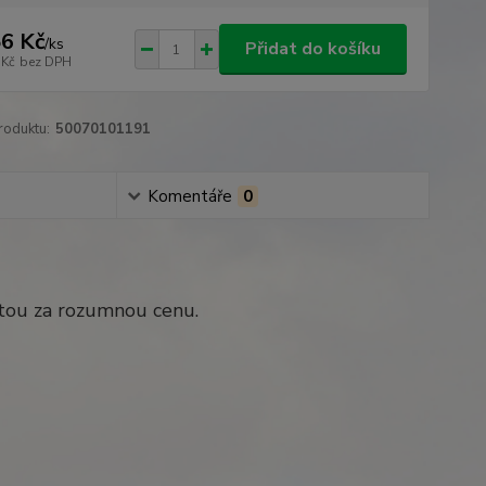
6 Kč
/
ks
Přidat do košíku
 Kč
bez DPH
roduktu:
50070101191
Komentáře
0
itou za rozumnou cenu.