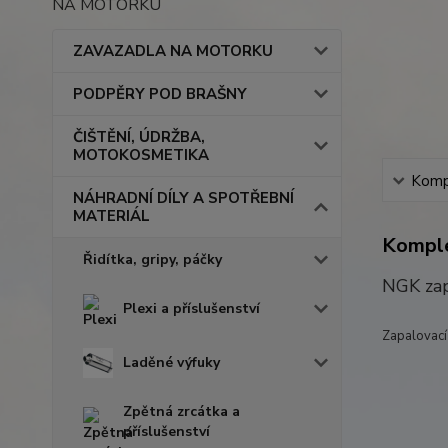
NA MOTORKU
ZAVAZADLA NA MOTORKU
PODPĚRY POD BRAŠNY
ČIŠTĚNÍ, ÚDRŽBA,
MOTOKOSMETIKA
Kompl
NÁHRADNÍ DÍLY A SPOTŘEBNÍ
MATERIÁL
Komple
Řidítka, gripy, páčky
NGK zap
Plexi a příslušenství
Zapalovací
Laděné výfuky
Zpětná zrcátka a
příslušenství