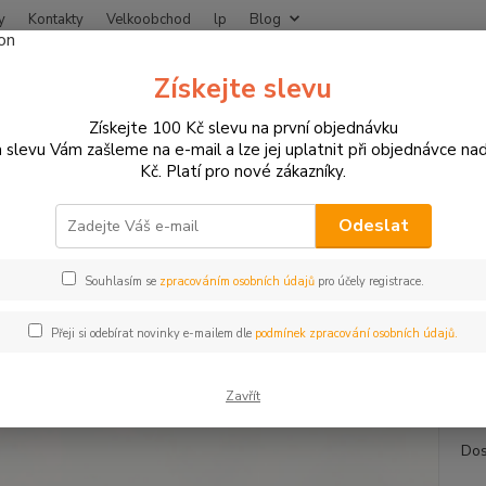
y
Kontakty
Velkoobchod
lp
Blog
Nevíte
Získejte slevu
Hledat
+420
Získejte 100 Kč slevu na první objednávku
 slevu Vám zašleme na e-mail a lze jej uplatnit při objednávce na
Kč. Platí pro nové zákazníky.
NÁHRADNÍ DÍLY A SPOTŘEBNÍ MATERIÁL
Zapalovací svíčky
NGK LKA
LKAR 8 AI-9 zapalovací svíčka
Odeslat
Souhlasím se
zpracováním osobních údajů
pro účely registrace.
NGK za
Přeji si odebírat novinky e-mailem dle
podmínek zpracování osobních údajů.
za roz
požívá
Zavřít
Dos