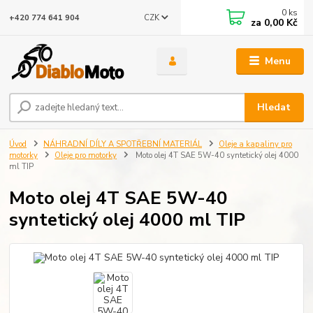
0
ks
CZK
+420 774 641 904
za
0,00 Kč
Menu
Hledat
Úvod
NÁHRADNÍ DÍLY A SPOTŘEBNÍ MATERIÁL
Oleje a kapaliny pro
motorky
Oleje pro motorky
Moto olej 4T SAE 5W-40 syntetický olej 4000
ml TIP
Moto olej 4T SAE 5W-40
syntetický olej 4000 ml TIP