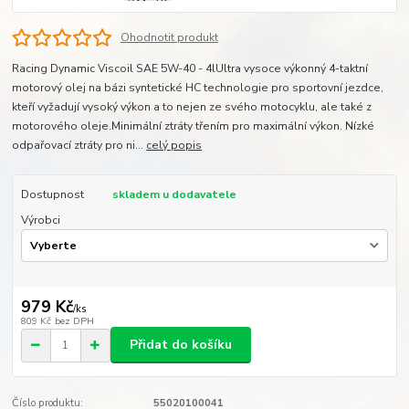
Ohodnotit produkt
Racing Dynamic Viscoil SAE 5W-40 - 4lUltra vysoce výkonný 4-taktní
motorový olej na bázi syntetické HC technologie pro sportovní jezdce,
kteří vyžadují vysoký výkon a to nejen ze svého motocyklu, ale také z
motorového oleje.Minimální ztráty třením pro maximální výkon. Nízké
odpařovací ztráty pro ni...
celý popis
Dostupnost
skladem u dodavatele
Výrobci
979 Kč
/
ks
809 Kč
bez DPH
Přidat do košíku
Číslo produktu:
55020100041