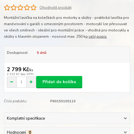
Ohodnotit produkt
Montážní lavička na kolečkách pro motorky a skútry - praktická lavička pro
manévrování v garáži s omezeným prostorem - motocykl lze přesouvat
ve všech směrech - ideální pro montážní práce - vhodná pro motocykly a
skútry s hlavním stojanem - nosnost max. 250 kg
celý popis
Dostupnost
5 dnů
2 799 Kč
/
ks
2 313 Kč
bez DPH
Přidat do košíku
Číslo produktu:
P60150100110
Kompletní specifikace
Hodnocení
0