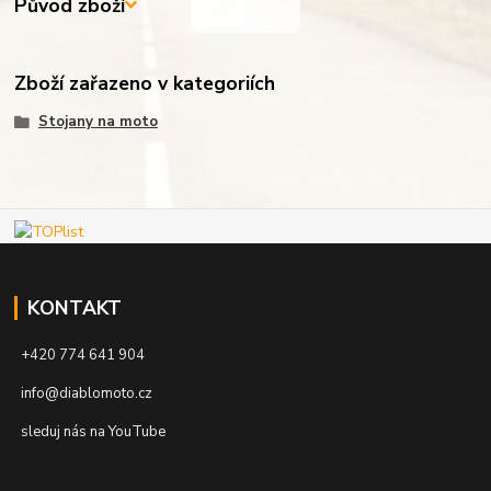
Původ zboží
Zboží zařazeno v kategoriích
Stojany na moto
KONTAKT
+420 774 641 904
info@diablomoto.cz
sleduj nás na YouTube