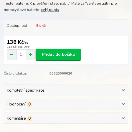
Tester baterie: K prověření stavu nabití. Malé zařízení speciální pro
motocyklové baterie.
celý popis
Dostupnost
5 dnů
138 Kč
/
ks
114 Kč
bez DPH
Přidat do košíku
Číslo produktu:
50020000020
Kompletní specifikace
Hodnocení
0
Komentáře
0