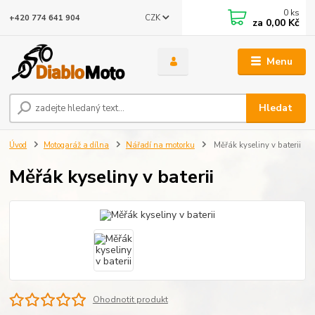
0
ks
CZK
+420 774 641 904
za
0,00 Kč
Menu
Hledat
Úvod
Motogaráž a dílna
Nářadí na motorku
Měřák kyseliny v baterii
Měřák kyseliny v baterii
Ohodnotit produkt