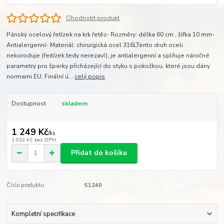
Ohodnotit produkt
Pánský ocelový řetízek na krk řetěz- Rozměry: délka 60 cm , šířka 10 mm-
Antialergenní- Materiál: chirurgická ocel 316LTento druh oceli
nekoroduje (řeitízek tedy nerezaví), je antialergenní a splňuje náročné
parametry pro šperky přicházející do styku s pokožkou, které jsou dány
normami EU. Finální ú...
celý popis
Dostupnost
skladem
1 249 Kč
/
ks
1 032 Kč
bez DPH
Přidat do košíku
Číslo produktu:
S1240
Kompletní specifikace