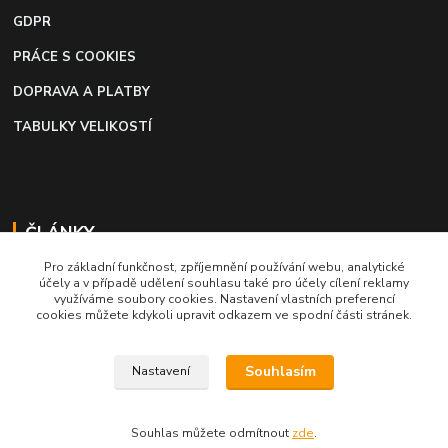
GDPR
PRÁCE S COOKIES
DOPRAVA A PLATBY
TABULKY VELIKOSTÍ
ČLÁNKY
Pro základní funkčnost, zpříjemnění používání webu, analytické
Profi lepidlo na boty a kůži
účely a v případě udělení souhlasu také pro účely cílení reklamy
využíváme soubory cookies. Nastavení vlastních preferencí
Moto káva, nejlepší palivo pro motorkáře
cookies můžete kdykoli upravit odkazem ve spodní části stránek.
Souhlasím
Nastavení
Souhlas můžete odmítnout
zde
.
Vytvořeno na
Eshop-rychle.cz