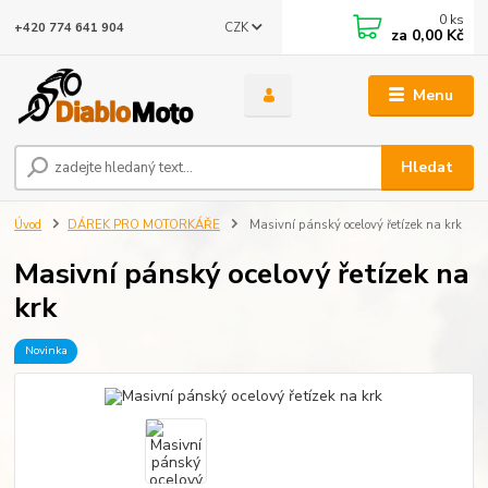
0
ks
CZK
+420 774 641 904
za
0,00 Kč
Menu
Hledat
Úvod
DÁREK PRO MOTORKÁŘE
Masivní pánský ocelový řetízek na krk
Masivní pánský ocelový řetízek na
krk
Novinka