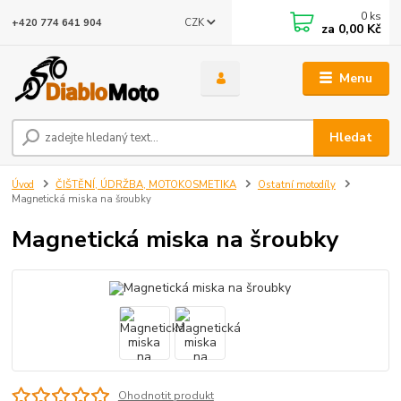
0
ks
CZK
+420 774 641 904
za
0,00 Kč
Menu
Hledat
Úvod
ČIŠTĚNÍ, ÚDRŽBA, MOTOKOSMETIKA
Ostatní motodíly
Magnetická miska na šroubky
Magnetická miska na šroubky
Ohodnotit produkt