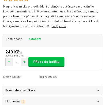
Magnetická miska pro odkládání drobných součástek a montážního
kovového materiálu. Už nikdy nebudete muset hledat šroubky a matky
po podlaze. Lze připevnit na magnetické materiály.Zde budou vaše
šrouby a matice v bezpečí. Ideální doplněk dílenského vybavení, které
brání jakémukoliv ztracení šroubů!...
celý popis
Dostupnost
skladem
249 Kč
/
ks
206 Kč
bez DPH
Přidat do košíku
Číslo produktu:
60170300020
Kompletní specifikace
Hodnocení
0