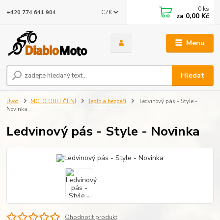
0
ks
CZK
+420 774 641 904
za
0,00 Kč
Menu
Hledat
Úvod
MOTO OBLEČENÍ
Teplo a bezpečí
Ledvinový pás - Style -
Novinka
Ledvinový pás - Style - Novinka
Ohodnotit produkt