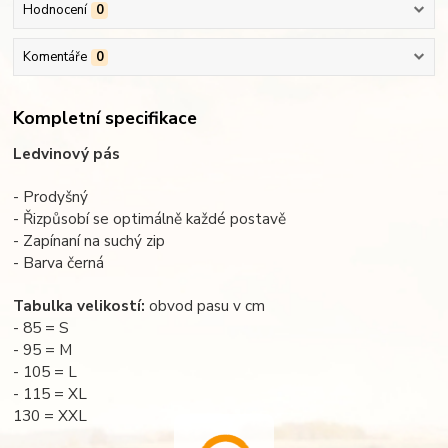
Hodnocení
0
Komentáře
0
Kompletní specifikace
Ledvinový pás
- Prodyšný
- Řizpůsobí se optimálně každé postavě
- Zapínaní na suchý zip
- Barva černá
Tabulka velikostí:
obvod pasu v cm
- 85 = S
- 95 = M
- 105 = L
- 115 = XL
130 = XXL