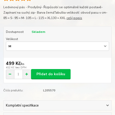
Ledvinový pás - Prodyšný- Řizpůsobí se optimálně každé postavě-
Zapínaní na suchý zip- Barva černáTabulka velikostí: obvod pasu v cm-
85 = S- 95 = M- 105 = L- 115 = XL130 = XXL
celý popis
Dostupnost
Skladem
Velikost
499 Kč
/
ks
412 Kč
bez DPH
Přidat do košíku
Číslo produktu:
L205570
Kompletní specifikace