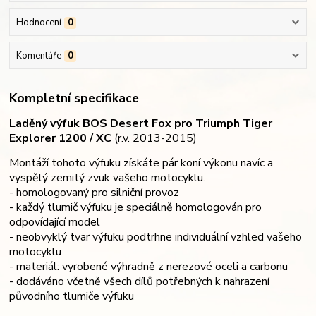
Hodnocení
0
Komentáře
0
Kompletní specifikace
Laděný výfuk BOS Desert Fox pro Triumph Tiger
Explorer 1200 / XC
(r.v. 2013-2015)
Montáží tohoto výfuku získáte pár koní výkonu navíc a
vyspělý zemitý zvuk vašeho motocyklu.
- homologovaný pro silniční provoz
- každý tlumič výfuku je speciálně homologován pro
odpovídající model
- neobvyklý tvar výfuku podtrhne individuální vzhled vašeho
motocyklu
- materiál: vyrobené výhradně z nerezové oceli a carbonu
- dodáváno včetně všech dílů potřebných k nahrazení
původního tlumiče výfuku