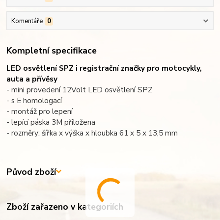
Komentáře
0
Kompletní specifikace
LED osvětlení SPZ i registrační značky pro motocykly,
auta a přívěsy
- mini provedení 12Volt LED osvětlení SPZ
- s E homologací
- montáž pro lepení
- lepící páska 3M přiložena
- rozměry: šířka x výška x hloubka 61 x 5 x 13,5 mm
Původ zboží
Zboží zařazeno v kategoriích