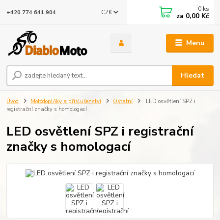
0
ks
CZK
+420 774 641 904
za
0,00 Kč
Menu
Hledat
Úvod
Motodoplňky a příslušenství
Ostatní
LED osvětlení SPZ i
registrační značky s homologací
LED osvětlení SPZ i registrační
značky s homologací