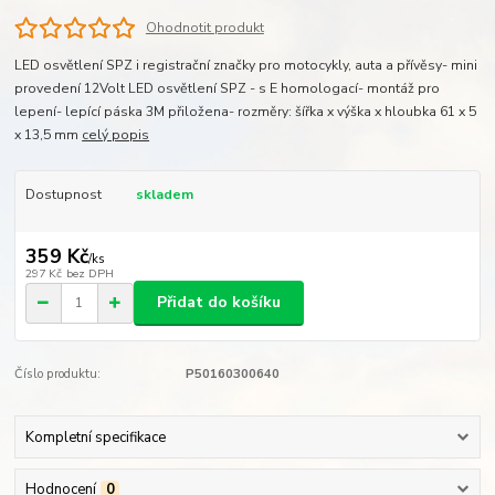
Ohodnotit produkt
LED osvětlení SPZ i registrační značky pro motocykly, auta a přívěsy- mini
provedení 12Volt LED osvětlení SPZ - s E homologací- montáž pro
lepení- lepící páska 3M přiložena- rozměry: šířka x výška x hloubka 61 x 5
x 13,5 mm
celý popis
Dostupnost
skladem
359 Kč
/
ks
297 Kč
bez DPH
Přidat do košíku
Číslo produktu:
P50160300640
Kompletní specifikace
Hodnocení
0