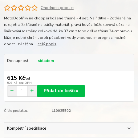
Ohodnotit produkt
MotoDoplňky na chopper kožené třásně - 4 set. Na řidítka - 2x třásně na
rukojeti a 2x třásně na páčky materiál: pravá hovězí kůžekovová očka na
šněrování rozměry: celková délka 37 cm z toho délka třásní 24 cmpravou
kůži je nutné chránit proti působení vody vhodnou impregnacímožné
dodat i zvlášť na ...
celý popis
Dostupnost
skladem
615 Kč
/
set
508 Kč
bez DPH
Přidat do košíku
Číslo produktu:
L10025502
Kompletní specifikace