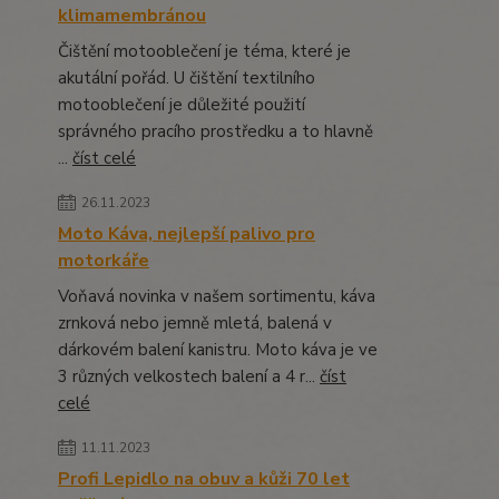
klimamembránou
Čištění motooblečení je téma, které je
akutální pořád. U čištění textilního
motooblečení je důležité použití
správného pracího prostředku a to hlavně
...
číst celé
26.11.2023
Moto Káva, nejlepší palivo pro
motorkáře
Voňavá novinka v našem sortimentu, káva
zrnková nebo jemně mletá, balená v
dárkovém balení kanistru. Moto káva je ve
3 různých velkostech balení a 4 r...
číst
celé
11.11.2023
Profi Lepidlo na obuv a kůži 70 let