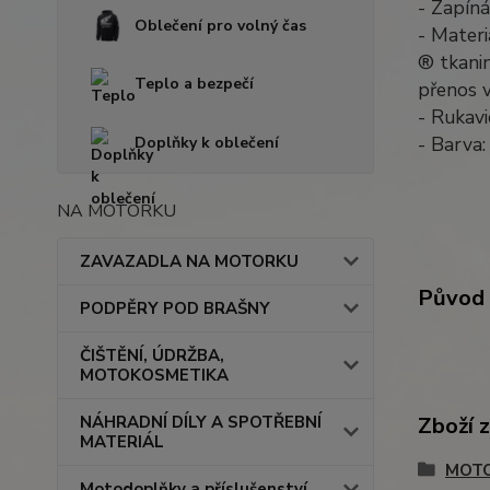
- Zapíná
Oblečení pro volný čas
- Materi
® tkanin
Teplo a bezpečí
přenos 
- Rukavi
- Barva:
Doplňky k oblečení
NA MOTORKU
ZAVAZADLA NA MOTORKU
Původ 
PODPĚRY POD BRAŠNY
ČIŠTĚNÍ, ÚDRŽBA,
MOTOKOSMETIKA
Zboží 
NÁHRADNÍ DÍLY A SPOTŘEBNÍ
MATERIÁL
MOTO
Motodoplňky a příslušenství