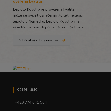
ověřená kvalita
Lepidlo Kövulfix je prověřená kvalita,
může se pyšnit označením 70 let nejlepší
lepidlo v Německu. Lepidlo Kovulfix má
všestranné použití primárně pro...
číst celé
Zobrazit všechny novinky
KONTAKT
+420 774 641 904