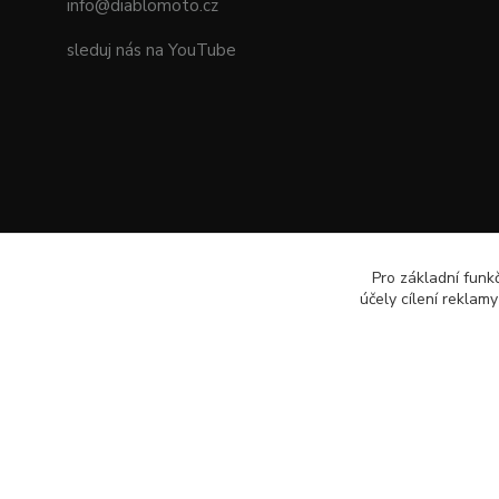
info@diablomoto.cz
sleduj nás na YouTube
Pro základní funk
účely cílení reklam