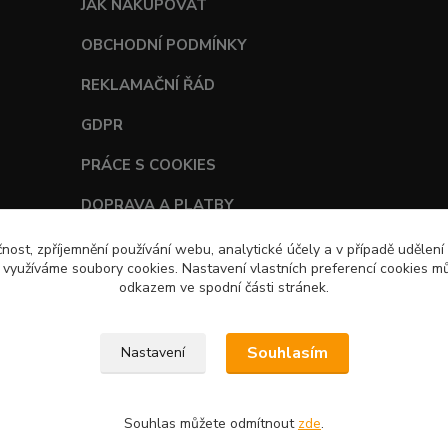
JAK NAKUPOVAT
OBCHODNÍ PODMÍNKY
REKLAMAČNÍ ŘÁD
GDPR
PRÁCE S COOKIES
DOPRAVA A PLATBY
TABULKY VELIKOSTÍ
čnost, zpříjemnění používání webu, analytické účely a v případě udělení
y využíváme soubory cookies. Nastavení vlastních preferencí cookies mů
odkazem ve spodní části stránek.
Souhlasím
Nastavení
Souhlas můžete odmítnout
zde
.