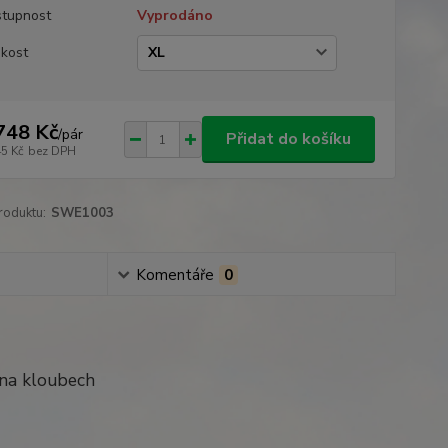
tupnost
Vyprodáno
ikost
748 Kč
/
pár
Přidat do košíku
45 Kč
bez DPH
roduktu:
SWE1003
Komentáře
0
na kloubech