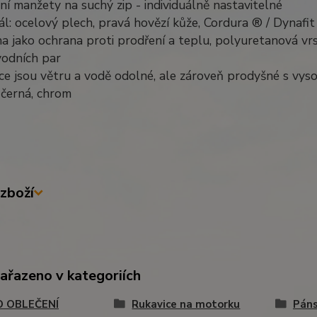
ní manžety na suchý zip - individuálně nastavitelné
ál: ocelový plech, pravá hovězí kůže, Cordura ® / Dynafit
a jako ochrana proti prodření a teplu, polyuretanová vrs
vodních par
ce jsou větru a vodě odolné, ale zároveň prodyšné s vys
 černá, chrom
zboží
zařazeno v kategoriích
 OBLEČENÍ
Rukavice na motorku
Páns