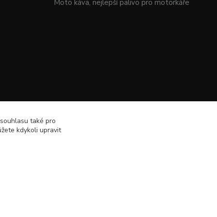
Moto káva, nejlepší palivo pro motorkáře
 souhlasu také pro
žete kdykoli upravit
Vytvořeno na
Eshop-rychle.cz