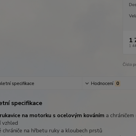
Dos
Vel
1 
1 4
Číslo p
etní specifikace
Hodnocení
0
tní specifikace
rukavice na motorku s ocelovým kováním
a chráničem 
í vzhled
 chrániče na hřbetu ruky a kloubech prstů