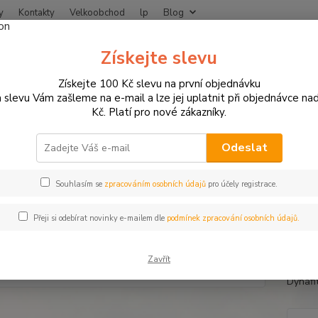
y
Kontakty
Velkoobchod
lp
Blog
Nevíte
Získejte slevu
Hledat
+420
Získejte 100 Kč slevu na první objednávku
 slevu Vám zašleme na e-mail a lze jej uplatnit při objednávce na
Kč. Platí pro nové zákazníky.
MOTO OBLEČENÍ
Rukavice na motorku
Pánské rukavice na motorku
né rukavice na motorku STEEL 
Odeslat
Souhlasím se
zpracováním osobních údajů
pro účely registrace.
Kožené
Přeji si odebírat novinky e-mailem dle
podmínek zpracování osobních údajů.
kloube
kloube
Zavřít
nastav
Dynafit