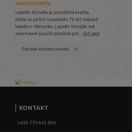
ověřená kvalita
Lepidlo Kövulfix je prověřená kvalita,
může se pyšnit označením 70 let nejlepší
lepidlo v Německu. Lepidlo Kovulfix má
všestranné použití primárně pro...
číst celé
Zobrazit všechny novinky
KONTAKT
+420 774 641 904