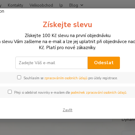
y
Kontakty
Velkoobchod
lp
Blog
Nevíte
Získejte slevu
Hledat
+420
Získejte 100 Kč slevu na první objednávku
 slevu Vám zašleme na e-mail a lze jej uplatnit při objednávce na
Kč. Platí pro nové zákazníky.
MOTO OBLEČENÍ
Rukavice na motorku
Pánské rukavice na motorku
né rukavice na motorku STEEL 
Odeslat
Souhlasím se
zpracováním osobních údajů
pro účely registrace.
Kožené
Přeji si odebírat novinky e-mailem dle
podmínek zpracování osobních údajů.
kloube
kloube
Zavřít
nastav
Dynafit