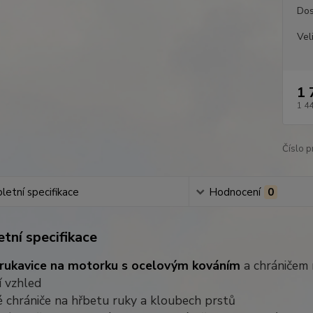
Dos
Vel
1 
1 4
Číslo p
etní specifikace
Hodnocení
0
tní specifikace
rukavice na motorku s ocelovým kováním
a chráničem 
í vzhled
 chrániče na hřbetu ruky a kloubech prstů