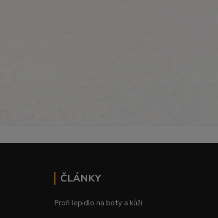
ČLÁNKY
Profi lepidlo na boty a kůži