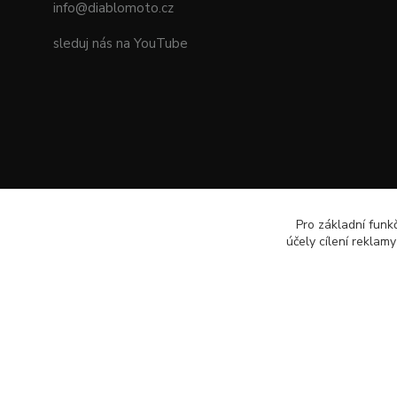
info@diablomoto.cz
sleduj nás na YouTube
Pro základní funk
účely cílení reklam