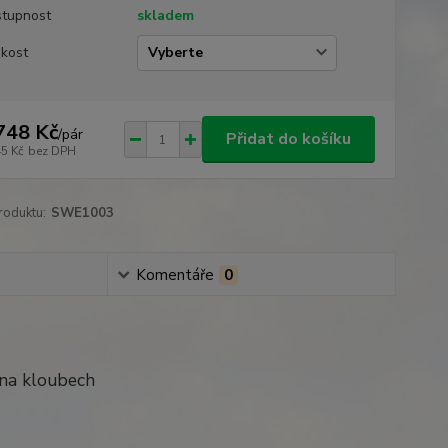
tupnost
skladem
ikost
748 Kč
/
pár
Přidat do košíku
45 Kč
bez DPH
roduktu:
SWE1003
Komentáře
0
na kloubech