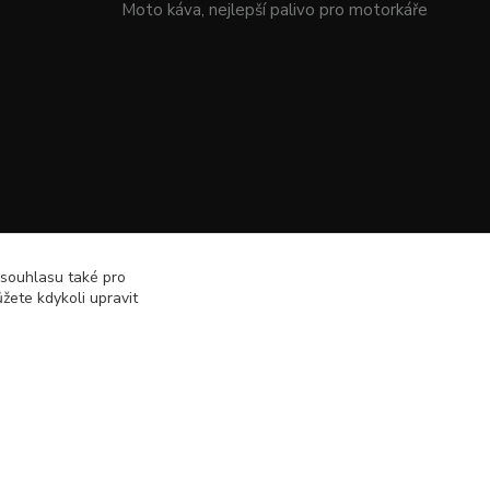
Moto káva, nejlepší palivo pro motorkáře
 souhlasu také pro
žete kdykoli upravit
Vytvořeno na
Eshop-rychle.cz