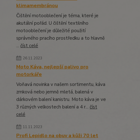
klimamembránou
Čištění motooblečení je téma, které je
akutální pořád. U čištění textilního
motooblečení je důležité použití
správného pracího prostředku a to hlavně
...
číst celé
26.11.2023
Moto Káva, nejlepší palivo pro
motorkáře
Voňavá novinka v našem sortimentu, káva
zrnková nebo jemně mletá, balená v
dárkovém balení kanistru. Moto káva je ve
3 různých velkostech balení a 4 r...
číst
celé
11.11.2023
Profi Lepidlo na obuv a kůži 70 let