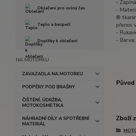
- Zapíná
Oblečení pro volný čas
- Materi
® tkanin
přenos 
Teplo a bezpečí
- Rukavi
- Barva:
Doplňky k oblečení
NA MOTORKU
ZAVAZADLA NA MOTORKU
Původ 
PODPĚRY POD BRAŠNY
ČIŠTĚNÍ, ÚDRŽBA,
MOTOKOSMETIKA
Zboží 
NÁHRADNÍ DÍLY A SPOTŘEBNÍ
MATERIÁL
MOTO