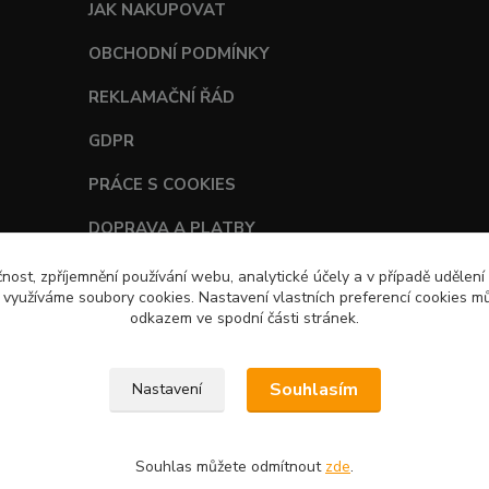
JAK NAKUPOVAT
OBCHODNÍ PODMÍNKY
REKLAMAČNÍ ŘÁD
GDPR
PRÁCE S COOKIES
DOPRAVA A PLATBY
TABULKY VELIKOSTÍ
čnost, zpříjemnění používání webu, analytické účely a v případě udělení
y využíváme soubory cookies. Nastavení vlastních preferencí cookies mů
odkazem ve spodní části stránek.
Souhlasím
Nastavení
Souhlas můžete odmítnout
zde
.