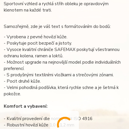
Sportovní vzhled a rychlá střih obleku je opravdovým
klenotem na každé trati.
Samozřejmě, zde je váš text s formátováním do bodů:
- Vyrobena z pevné hovězí kůže.
- Poskytuje pocit bezpečí a jistoty.
- Vysoce kvalitní chrániče SAFEMAX poskytují všestrannou
ochranu kolena, ramen a loktů.
- Možnost upgrade na nejnovější model podle individuálních
preferencí.
- S prodyšnými textilními vložkami a strečovými zónami.
- Pocit druhé kůže.
- Velmi pohodlná podšívka, která rychle schne a je šetrná k
pokožce.
Komfort a vybavení:
- Kvalitní provedení dle normy DIN ISO 4916
- Robustní hovězí kůže 1,0 - 1,2 mm