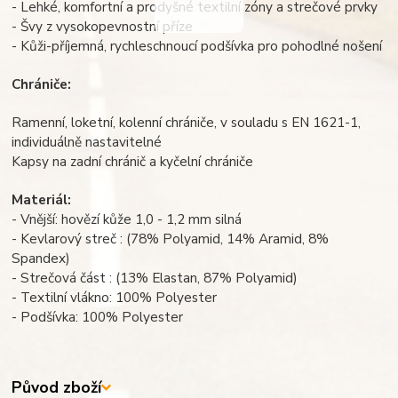
- Lehké, komfortní a prodyšné textilní zóny a strečové prvky
- Švy z vysokopevnostní příze
- Kůži-příjemná, rychleschnoucí podšívka pro pohodlné nošení
Chrániče:
Ramenní, loketní, kolenní chrániče, v souladu s EN 1621-1,
individuálně nastavitelné
Kapsy na zadní chránič a kyčelní chrániče
Materiál:
- Vnější: hovězí kůže 1,0 - 1,2 mm silná
- Kevlarový streč : (78% Polyamid, 14% Aramid, 8%
Spandex)
- Strečová část : (13% Elastan, 87% Polyamid)
- Textilní vlákno: 100% Polyester
- Podšívka: 100% Polyester
Původ zboží