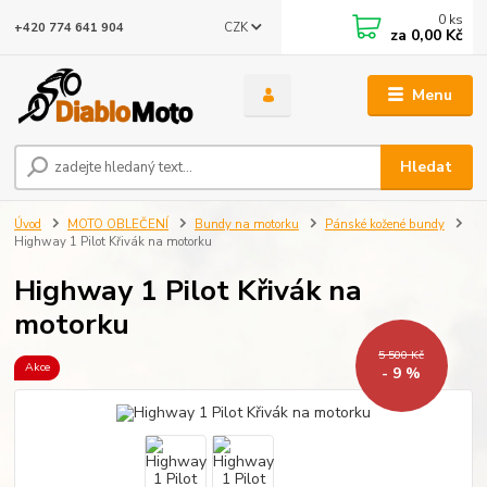
0
ks
CZK
+420 774 641 904
za
0,00 Kč
Menu
Hledat
Úvod
MOTO OBLEČENÍ
Bundy na motorku
Pánské kožené bundy
Highway 1 Pilot Křivák na motorku
Highway 1 Pilot Křivák na
motorku
5 500 Kč
Akce
- 9 %