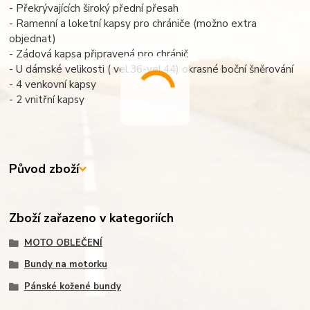
- Překrývajících široký přední přesah
- Ramenní a loketní kapsy pro chrániče (možno extra
objednat)
- Zádová kapsa připravená pro chránič
- U dámské velikosti ( vel.36-vel.44) okrasné boční šněrování
- 4 venkovní kapsy
- 2 vnitřní kapsy
Původ zboží
Zboží zařazeno v kategoriích
MOTO OBLEČENÍ
Bundy na motorku
Pánské kožené bundy