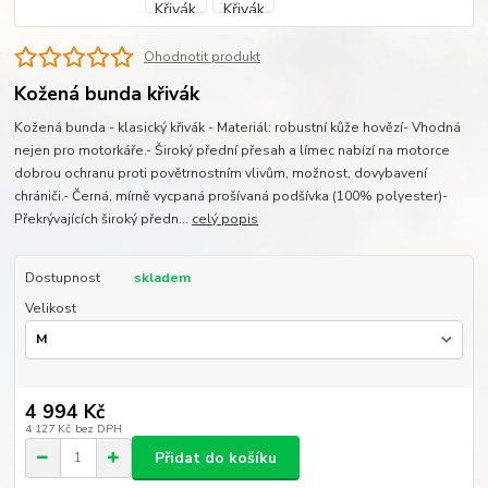
Ohodnotit produkt
Kožená bunda křivák
Kožená bunda - klasický křivák - Materiál: robustní kůže hovězí- Vhodná
nejen pro motorkáře.- Široký přední přesah a límec nabízí na motorce
dobrou ochranu proti povětrnostním vlivům, možnost, dovybavení
chrániči.- Černá, mírně vycpaná prošívaná podšívka (100% polyester)-
Překrývajících široký předn...
celý popis
Dostupnost
skladem
Velikost
4 994 Kč
4 127 Kč
bez DPH
Přidat do košíku