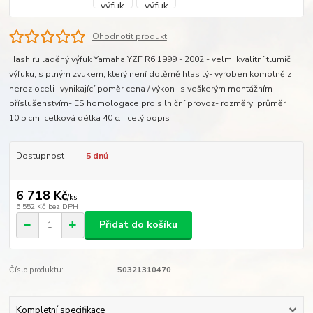
Ohodnotit produkt
Hashiru laděný výfuk Yamaha YZF R6 1999 - 2002 - velmi kvalitní tlumič
výfuku, s plným zvukem, který není dotěrně hlasitý- vyroben komptně z
nerez oceli- vynikající poměr cena / výkon- s veškerým montážním
příslušenstvím- ES homologace pro silniční provoz- rozměry: průměr
10,5 cm, celková délka 40 c...
celý popis
Dostupnost
5 dnů
6 718 Kč
/
ks
5 552 Kč
bez DPH
Přidat do košíku
Číslo produktu:
50321310470
Kompletní specifikace