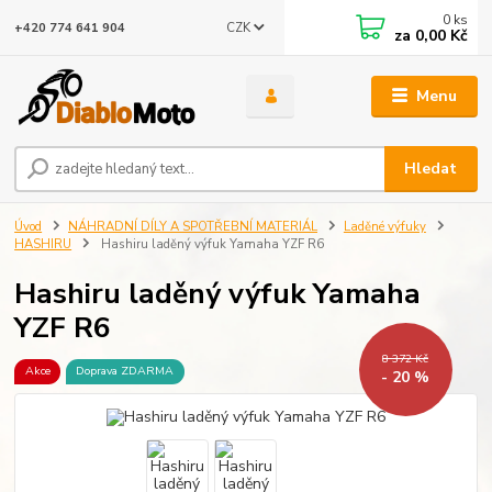
0
ks
CZK
+420 774 641 904
za
0,00 Kč
Menu
Hledat
Úvod
NÁHRADNÍ DÍLY A SPOTŘEBNÍ MATERIÁL
Laděné výfuky
HASHIRU
Hashiru laděný výfuk Yamaha YZF R6
Hashiru laděný výfuk Yamaha
YZF R6
8 372 Kč
Akce
Doprava ZDARMA
- 20 %