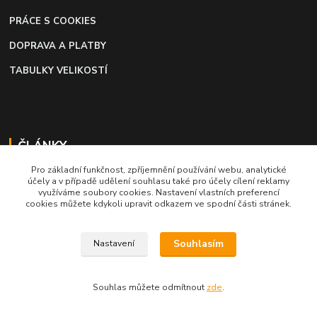
PRÁCE S COOKIES
DOPRAVA A PLATBY
TABULKY VELIKOSTÍ
ČLÁNKY
Pro základní funkčnost, zpříjemnění používání webu, analytické
Profi lepidlo na boty a kůži
účely a v případě udělení souhlasu také pro účely cílení reklamy
využíváme soubory cookies. Nastavení vlastních preferencí
Moto káva, nejlepší palivo pro motorkáře
cookies můžete kdykoli upravit odkazem ve spodní části stránek.
Souhlasím
Nastavení
Souhlas můžete odmítnout
zde
.
Vytvořeno na
Eshop-rychle.cz