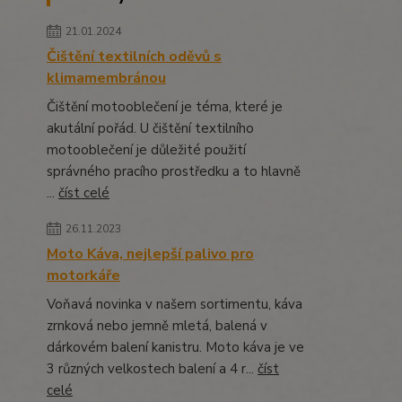
21.01.2024
Čištění textilních oděvů s
klimamembránou
Čištění motooblečení je téma, které je
akutální pořád. U čištění textilního
motooblečení je důležité použití
správného pracího prostředku a to hlavně
...
číst celé
26.11.2023
Moto Káva, nejlepší palivo pro
motorkáře
Voňavá novinka v našem sortimentu, káva
zrnková nebo jemně mletá, balená v
dárkovém balení kanistru. Moto káva je ve
3 různých velkostech balení a 4 r...
číst
celé