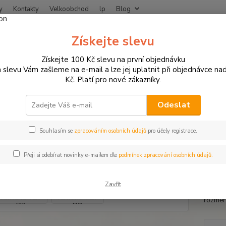
y
Kontakty
Velkoobchod
lp
Blog
Nevíte
Získejte slevu
Hledat
+420
Získejte 100 Kč slevu na první objednávku
 slevu Vám zašleme na e-mail a lze jej uplatnit při objednávce na
Kč. Platí pro nové zákazníky.
NÁHRADNÍ DÍLY A SPOTŘEBNÍ MATERIÁL
Laděné výfuky
HASHIRU
iru laděný výfuk Yamaha YZF R
Odeslat
Souhlasím se
zpracováním osobních údajů
pro účely registrace.
 ZDARMA
Hashir
Přeji si odebírat novinky e-mailem dle
podmínek zpracování osobních údajů.
tlumič 
vyrobe
Zavřít
cena/v
rozměr