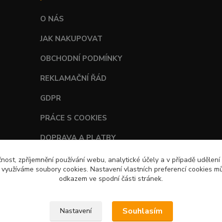
O NÁS
JAK NAKUPOVAT
OBCHODNÍ PODMÍNKY
REKLAMAČNÍ ŘÁD
GDPR
PRÁCE S COOKIES
DOPRAVA A PLATBY
TABULKY VELIKOSTÍ
čnost, zpříjemnění používání webu, analytické účely a v případě udělení
y využíváme soubory cookies. Nastavení vlastních preferencí cookies mů
odkazem ve spodní části stránek.
Souhlasím
Nastavení