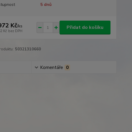
tupnost
5 dnů
972 Kč
/
ks
Přidat do košíku
62 Kč
bez DPH
roduktu:
50321310660
Komentáře
0