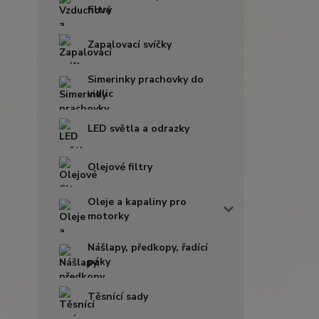
filtry
Zapalovací svíčky
Simerinky prachovky do
vidlic
LED světla a odrazky
Olejové filtry
Oleje a kapaliny pro
motorky
Nášlapy, předkopy, řadící
páky
Těsnící sady