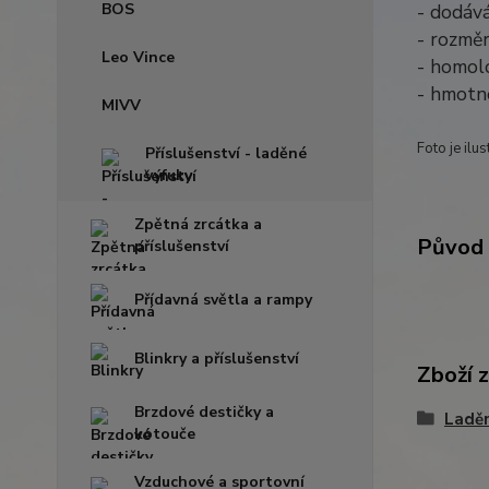
BOS
- dodáv
- rozmě
Leo Vince
- homolo
- hmotn
MIVV
Foto je ilus
Příslušenství - laděné
výfuky
Zpětná zrcátka a
Původ 
příslušenství
Přídavná světla a rampy
Blinkry a příslušenství
Zboží 
Brzdové destičky a
Ladě
kotouče
Vzduchové a sportovní