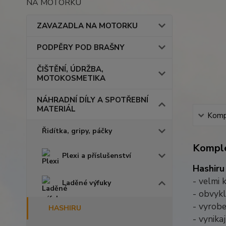
NA MOTORKU
ZAVAZADLA NA MOTORKU
PODPĚRY POD BRAŠNY
ČIŠTĚNÍ, ÚDRŽBA,
MOTOKOSMETIKA
NÁHRADNÍ DÍLY A SPOTŘEBNÍ
MATERIÁL
Kompl
Řidítka, gripy, páčky
Komple
Plexi a příslušenství
Hashir
- velmi 
Laděné výfuky
- obvykl
- vyrobe
HASHIRU
- vynika