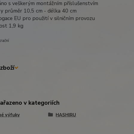
áno s veškerým montážním příslušenstvím
ry průměr 10,5 cm - délka 40 cm
gace EU pro použití v silničním provozu
ost 1,9 kg
trační
zboží
zařazeno v kategoriích
né výfuky
HASHIRU