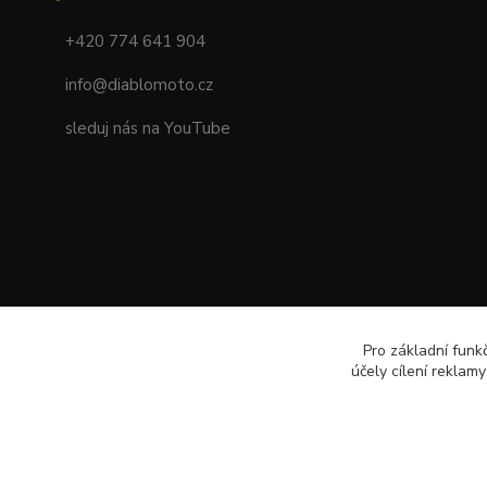
+420 774 641 904
info@diablomoto.cz
sleduj nás na YouTube
Pro základní funk
účely cílení reklam