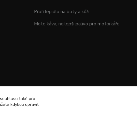
Profi lepidlo na boty a kůži
Moto káva, nejlepší palivo pro motorkáře
 souhlasu také pro
žete kdykoli upravit