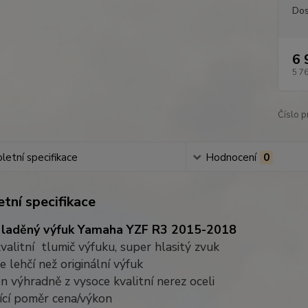
Dos
6 
5 7
Číslo p
etní specifikace
Hodnocení
0
tní specifikace
u laděný výfuk Yamaha YZF R3 2015-2018
kvalitní tlumič výfuku, super hlasitý zvuk
e lehčí než originální výfuk
n výhradně z vysoce kvalitní nerez oceli
jící poměr cena/výkon