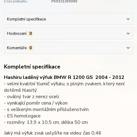
Číslo produktu:
P50321300090
Kompletní specifikace
Hodnocení
0
Komentáře
0
Kompletní specifikace
Hashiru laděný výfuk BMW R 1200 GS
2004 - 2012
- velmi kvalitní tlumič výfuku, s plným zvukem, který není
dotěrně hlasitý
- oválný tvar z nerez oceli
- vynikající poměr cena / výkon
- s veškerým montážním příslušenstvím
- ES homologace
- rozměry: 13,9 x 10,5 cm, délka 50 cm
Jaký má výfuk zvuk uslyšíte na videu: čas 0,46