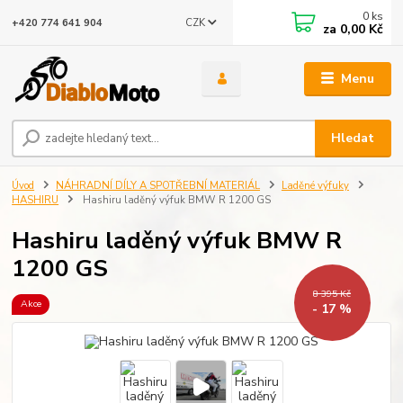
0
ks
CZK
+420 774 641 904
za
0,00 Kč
Menu
Hledat
Úvod
NÁHRADNÍ DÍLY A SPOTŘEBNÍ MATERIÁL
Laděné výfuky
HASHIRU
Hashiru laděný výfuk BMW R 1200 GS
Hashiru laděný výfuk BMW R
1200 GS
8 395 Kč
Akce
- 17 %