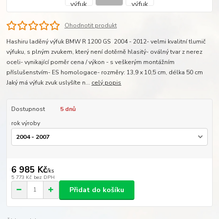
Ohodnotit produkt
Hashiru laděný výfuk BMW R 1200 GS 2004 - 2012- velmi kvalitní tlumič
výfuku, s plným zvukem, který není dotěrně hlasitý- oválný tvar z nerez
oceli- vynikající poměr cena / výkon - s veškerým montážním
příslušenstvím- ES homologace- rozměry: 13,9 x 10,5 cm, délka 50 cm
Jaký má výfuk zvuk uslyšíte n...
celý popis
Dostupnost
5 dnů
rok výroby
6 985 Kč
/
ks
5 773 Kč
bez DPH
Přidat do košíku