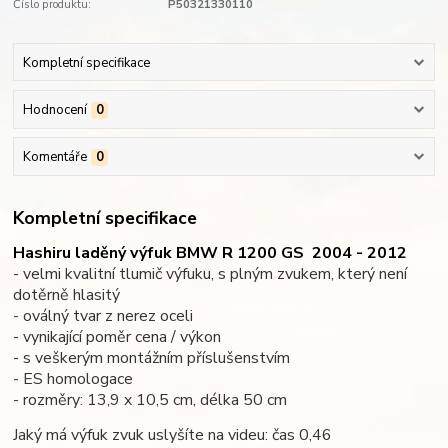
Číslo produktu:
P50321330110
Kompletní specifikace
Hodnocení
0
Komentáře
0
Kompletní specifikace
Hashiru laděný výfuk BMW R 1200 GS
2004 - 2012
- velmi kvalitní tlumič výfuku, s plným zvukem, který není
dotěrně hlasitý
- oválný tvar z nerez oceli
- vynikající poměr cena / výkon
- s veškerým montážním příslušenstvím
- ES homologace
- rozměry: 13,9 x 10,5 cm, délka 50 cm
Jaký má výfuk zvuk uslyšíte na videu: čas 0,46