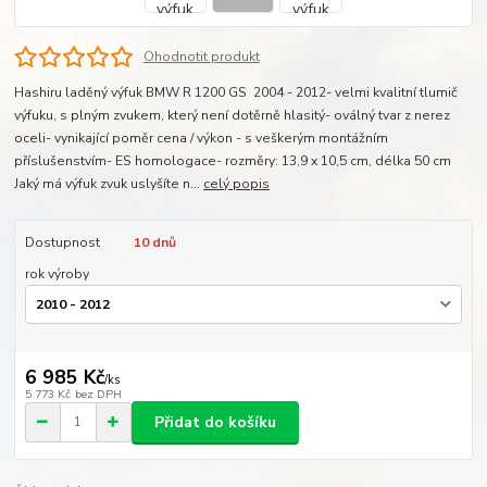
Ohodnotit produkt
Hashiru laděný výfuk BMW R 1200 GS 2004 - 2012- velmi kvalitní tlumič
výfuku, s plným zvukem, který není dotěrně hlasitý- oválný tvar z nerez
oceli- vynikající poměr cena / výkon - s veškerým montážním
příslušenstvím- ES homologace- rozměry: 13,9 x 10,5 cm, délka 50 cm
Jaký má výfuk zvuk uslyšíte n...
celý popis
Dostupnost
10 dnů
rok výroby
6 985 Kč
/
ks
5 773 Kč
bez DPH
Přidat do košíku