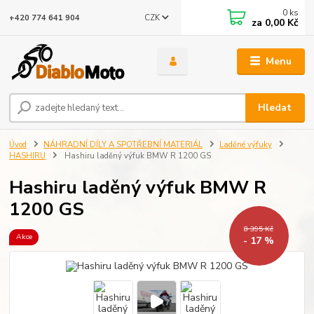
0
ks
CZK
+420 774 641 904
za
0,00 Kč
Menu
Hledat
Úvod
NÁHRADNÍ DÍLY A SPOTŘEBNÍ MATERIÁL
Laděné výfuky
HASHIRU
Hashiru laděný výfuk BMW R 1200 GS
Hashiru laděný výfuk BMW R
1200 GS
8 395 Kč
Akce
- 17 %