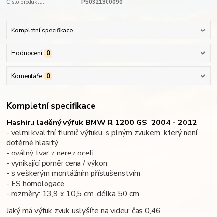
Číslo produktu:
P50321300090
Kompletní specifikace
Hodnocení
0
Komentáře
0
Kompletní specifikace
Hashiru laděný výfuk BMW R 1200 GS
2004 - 2012
- velmi kvalitní tlumič výfuku, s plným zvukem, který není
dotěrně hlasitý
- oválný tvar z nerez oceli
- vynikající poměr cena / výkon
- s veškerým montážním příslušenstvím
- ES homologace
- rozměry: 13,9 x 10,5 cm, délka 50 cm
Jaký má výfuk zvuk uslyšíte na videu: čas 0,46