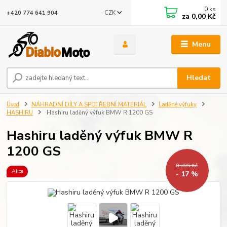
0
ks
CZK
+420 774 641 904
za
0,00 Kč
Menu
Hledat
Úvod
NÁHRADNÍ DÍLY A SPOTŘEBNÍ MATERIÁL
Laděné výfuky
HASHIRU
Hashiru laděný výfuk BMW R 1200 GS
Hashiru laděný výfuk BMW R
1200 GS
8 395 Kč
Akce
- 17 %