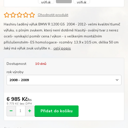
Ohodnotit produkt
Hashiru laděný výfuk BMW R 1200 GS 2004 - 2012- velmi kvalitní tlumič
výfuku, s plným zvukem, který není dotěrně hlasitý- oválný tvar z nerez
oceli- vynikající poměr cena / výkon - s veškerým montážním
příslušenstvím- ES homologace- rozměry: 13,9 x 10,5 cm, délka 50 cm
Jaký má výfuk zvuk uslyšíte n...
celý popis
Dostupnost
10 dnů
rok výroby
6 985 Kč
/
ks
5 773 Kč
bez DPH
Přidat do košíku