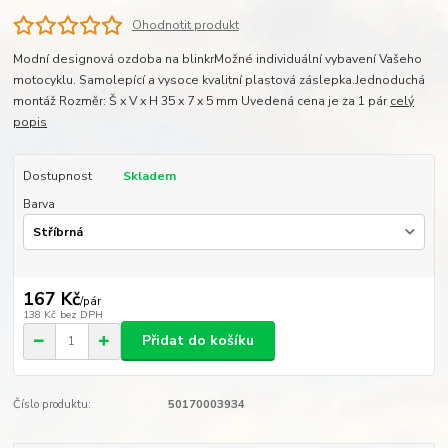
Ohodnotit produkt
Modní designová ozdoba na blinkrMožné individuální vybavení Vašeho
motocyklu. Samolepící a vysoce kvalitní plastová záslepka.Jednoduchá
montáž Rozměr: Š x V x H 35 x 7 x 5 mm Uvedená cena je za 1 pár
celý
popis
Dostupnost
Skladem
Barva
167 Kč
/
pár
138 Kč
bez DPH
Přidat do košíku
Číslo produktu:
50170003934