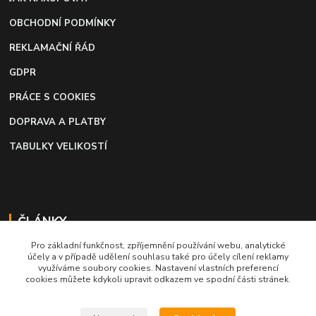
OBCHODNÍ PODMÍNKY
REKLAMAČNÍ ŘÁD
GDPR
PRÁCE S COOKIES
DOPRAVA A PLATBY
TABULKY VELIKOSTÍ
ČLÁNKY
Pro základní funkčnost, zpříjemnění používání webu, analytické
Profi lepidlo na boty a kůži
účely a v případě udělení souhlasu také pro účely cílení reklamy
využíváme soubory cookies. Nastavení vlastních preferencí
Moto káva, nejlepší palivo pro motorkáře
cookies můžete kdykoli upravit odkazem ve spodní části stránek.