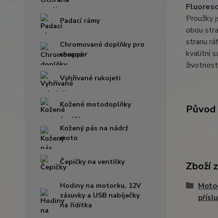
Fluoresc
Proužky j
Padací rámy
obou stra
stranu rá
Chromované doplňky pro
kvalitní 
chopper
životnost
Vyhřívané rukojeti
Kožené motodoplňky
Původ 
Kožený pás na nádrž
moto
Čepičky na ventilky
Zboží 
Hodiny na motorku, 12V
Moto
zásuvky a USB nabíječky
přísl
na řídítka