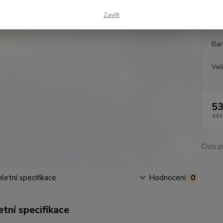
Zavřít
Dos
Bar
Vel
53
444
Číslo p
etní specifikace
Hodnocení
0
tní specifikace