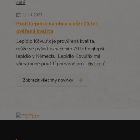
celé
11.11.2023
Profi Lepidlo na obuv a kůži 70 let
ověřená kvalita
Lepidlo Kövulfix je prověřená kvalita,
může se pyšnit označením 70 let nejlepší
lepidlo v Německu. Lepidlo Kovulfix má
všestranné použití primárně pro...
číst celé
Zobrazit všechny novinky