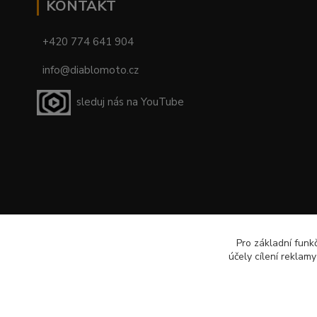
KONTAKT
+420 774 641 904
info@diablomoto.cz
sleduj nás na YouTube
Pro základní funk
účely cílení reklam