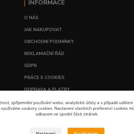
INFORMACE
O NÁS
JAK NAKUPOVAT
OBCHODNÍ PODMÍNKY
REKLAMAČNÍ ŘÁD
GDPR
PRÁCE S COOKIES
DOPRAVA A PLATBY
TABULKY VELIKOSTÍ
čnost, zpříjemnění používání webu, analytické účely a v případě udělení
y využíváme soubory cookies. Nastavení vlastních preferencí cookies mů
odkazem ve spodní části stránek.
Souhlasím
Nastavení