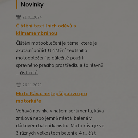
Novinky
21.01.2024
Čištění textilních oděvů s
klimamembránou
Čištění motooblečení je téma, které je
akutální pořád. U čištění textilního
motooblečení je důležité použití
správného pracího prostředku a to hlavně
...
číst celé
26.11.2023
Moto Káva, nejlepší palivo pro
motorkáře
Voňavá novinka v našem sortimentu, káva
zrnková nebo jemně mletá, balená v
dárkovém balení kanistru. Moto káva je ve
3 různých velkostech balení a 4 r...
číst