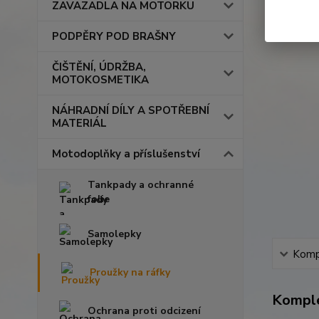
ZAVAZADLA NA MOTORKU
PODPĚRY POD BRAŠNY
ČIŠTĚNÍ, ÚDRŽBA,
MOTOKOSMETIKA
NÁHRADNÍ DÍLY A SPOTŘEBNÍ
MATERIÁL
Motodoplňky a příslušenství
Tankpady a ochranné
folie
Samolepky
Kompl
Proužky na ráfky
Komple
Ochrana proti odcizení