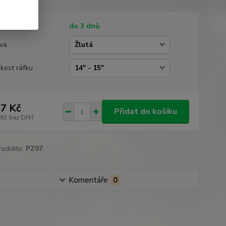
tupnost
do 3 dnů
va
ikost ráfku
7 Kč
Přidat do košíku
 Kč
bez DPH
roduktu:
PZ07
Komentáře
0