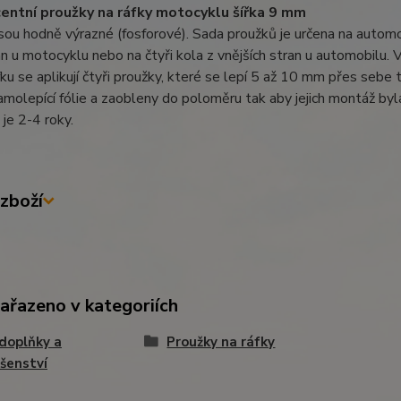
entní proužky na ráfky motocyklu šířka 9 mm
sou hodně výrazné (fosforové). Sada proužků je určena na automobi
n u motocyklu nebo na čtyři kola z vnějších stran u automobilu. 
fku se aplikují čtyři proužky, které se lepí 5 až 10 mm přes sebe
samolepící fólie a zaobleny do poloměru tak aby jejich montáž byl
 je 2-4 roky.
zboží
zařazeno v kategoriích
doplňky a
Proužky na ráfky
ušenství