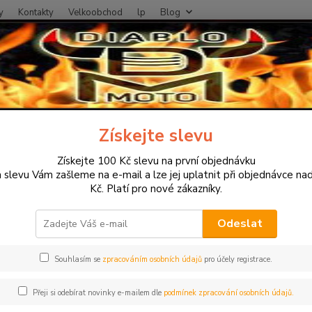
y
Kontakty
Velkoobchod
lp
Blog
Nevíte
Hledat
+420
otodoplňky a příslušenství
Proužky na ráfky
Fluorescentní proužky n
Získejte slevu
rescentní proužky na ráfky moto
Získejte 100 Kč slevu na první objednávku
y a velikosti ráfku
 slevu Vám zašleme na e-mail a lze jej uplatnit při objednávce na
Kč. Platí pro nové zákazníky.
Odeslat
Fluore
hodně 
Souhlasím se
zpracováním osobních údajů
pro účely registrace.
motocyk
motocy
Přeji si odebírat novinky e-mailem dle
podmínek zpracování osobních údajů.
šestná