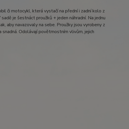
l či motocykl, která vystačí na přední i zadní kolo z
V sadě je šestnáct proužků + jeden náhradní. Na jednu
 tak, aby navazovaly na sebe. Proužky jsou vyrobeny z
a snadná. Odolávají povětrnostním vlivům, jejich