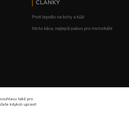
ČLÁNKY
Profi lepidlo na boty a kůži
Moto káva, nejlepší palivo pro motorkáře
 souhlasu také pro
žete kdykoli upravit