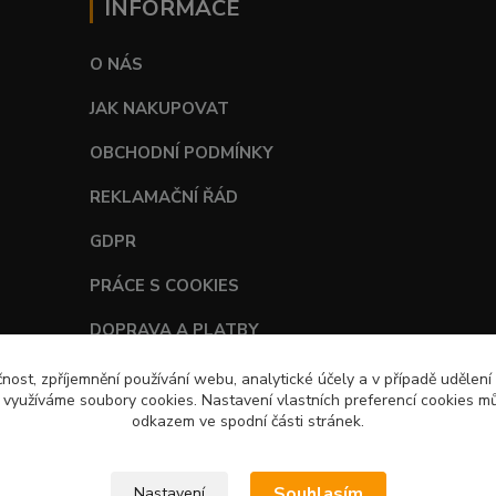
INFORMACE
O NÁS
JAK NAKUPOVAT
OBCHODNÍ PODMÍNKY
REKLAMAČNÍ ŘÁD
GDPR
PRÁCE S COOKIES
DOPRAVA A PLATBY
TABULKY VELIKOSTÍ
čnost, zpříjemnění používání webu, analytické účely a v případě udělení
y využíváme soubory cookies. Nastavení vlastních preferencí cookies mů
odkazem ve spodní části stránek.
Souhlasím
Nastavení