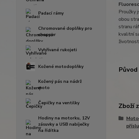
Fluoresc
Proužky j
Padací rámy
obou stra
stranu rá
Chromované doplňky pro
kvalitní 
chopper
životnost
Vyhřívané rukojeti
Kožené motodoplňky
Původ 
Kožený pás na nádrž
moto
Čepičky na ventilky
Zboží 
Hodiny na motorku, 12V
Moto
zásuvky a USB nabíječky
přísl
na řídítka