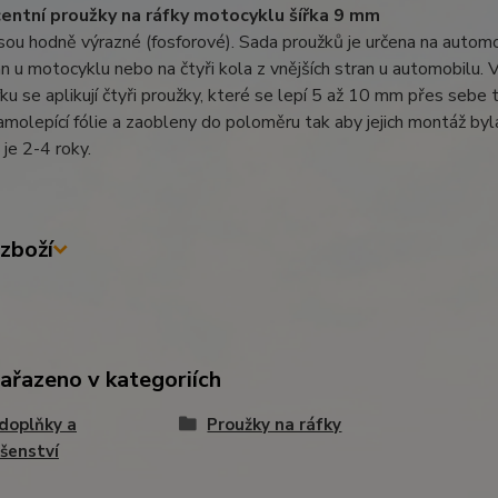
entní proužky na ráfky motocyklu šířka 9 mm
sou hodně výrazné (fosforové). Sada proužků je určena na automobi
n u motocyklu nebo na čtyři kola z vnějších stran u automobilu. 
fku se aplikují čtyři proužky, které se lepí 5 až 10 mm přes sebe
samolepící fólie a zaobleny do poloměru tak aby jejich montáž byl
 je 2-4 roky.
zboží
zařazeno v kategoriích
doplňky a
Proužky na ráfky
ušenství