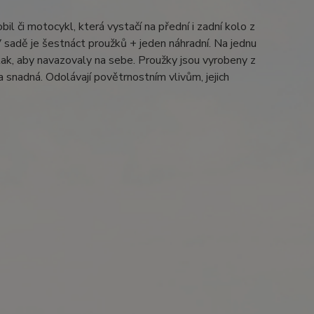
l či motocykl, která vystačí na přední i zadní kolo z
V sadě je šestnáct proužků + jeden náhradní. Na jednu
 tak, aby navazovaly na sebe. Proužky jsou vyrobeny z
a snadná. Odolávají povětrnostním vlivům, jejich