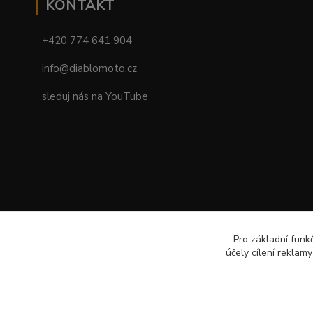
KONTAKT
+420 774 641 904
info@diablomoto.cz
sleduj nás na YouTube
Pro základní funk
účely cílení reklam