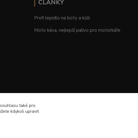
ČLÁNKY
Profi lepidlo na boty a kůži
Moto káva, nejlepší palivo pro motorkáře
 souhlasu také pro
žete kdykoli upravit