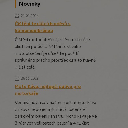
Novinky
21.01.2024
Čištění textilních oděvů s
klimamembránou
Čištění motooblečení je téma, které je
akutální pořád. U čištění textilního
motooblečení je důležité použití
správného pracího prostředku a to hlavně
...
číst celé
26.11.2023
Moto Káva, nejlepší palivo pro
motorkáře
Voňavá novinka v našem sortimentu, káva
zrnková nebo jemně mletá, balená v
dárkovém balení kanistru. Moto káva je ve
3 různých velkostech balení a 4 r...
číst