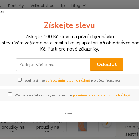
y
Kontakty
Velkoobchod
lp
Blog
Nevíte
Získejte slevu
Hledat
+420
Získejte 100 Kč slevu na první objednávku
 slevu Vám zašleme na e-mail a lze jej uplatnit při objednávce na
Kč. Platí pro nové zákazníky.
otodoplňky a příslušenství
Proužky na ráfky
Fluorescentní proužky n
rescentní proužky na ráfky moto
Odeslat
y a velikosti ráfku
Souhlasím se
zpracováním osobních údajů
pro účely registrace.
Přeji si odebírat novinky e-mailem dle
podmínek zpracování osobních údajů.
Fluore
hodně 
Zavřít
motocyk
motocy
šestná