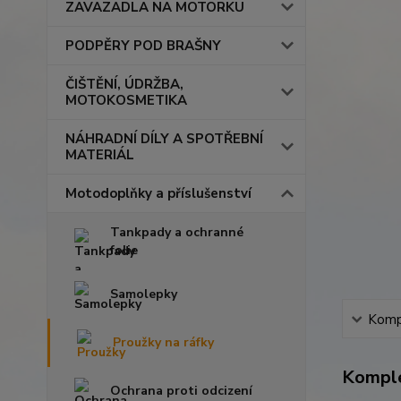
ZAVAZADLA NA MOTORKU
PODPĚRY POD BRAŠNY
ČIŠTĚNÍ, ÚDRŽBA,
MOTOKOSMETIKA
NÁHRADNÍ DÍLY A SPOTŘEBNÍ
MATERIÁL
Motodoplňky a příslušenství
Tankpady a ochranné
folie
Samolepky
Kompl
Proužky na ráfky
Komple
Ochrana proti odcizení