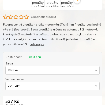
Ohodnotit produkt
Fluorescentní proužky na ráfky motocyklu šířka 9 mm Proužky jsou hodně
výrazné (fosforové). Sada proužků je určena na automobil či motocykl,
která vystačí na přední i zadní kolo z obou stran u motocyklu nebo na
čtyři kola z vnějších stran u automobilu. V sadě je šestnáct proužků +
jeden náhradní. N...
celý popis
Dostupnost
do 3 dnů
Barva
Velikost ráfku
537 Kč