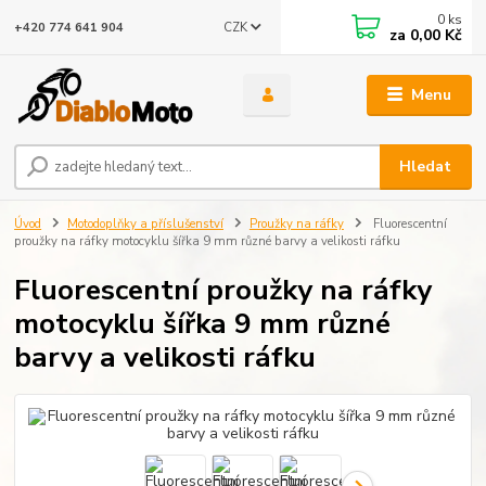
0
ks
CZK
+420 774 641 904
za
0,00 Kč
Menu
Hledat
Úvod
Motodoplňky a příslušenství
Proužky na ráfky
Fluorescentní
proužky na ráfky motocyklu šířka 9 mm různé barvy a velikosti ráfku
Fluorescentní proužky na ráfky
motocyklu šířka 9 mm různé
barvy a velikosti ráfku