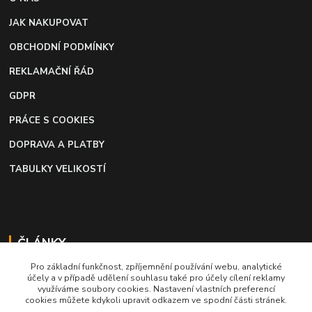
JAK NAKUPOVAT
OBCHODNÍ PODMÍNKY
REKLAMAČNÍ ŘÁD
GDPR
PRÁCE S COOKIES
DOPRAVA A PLATBY
TABULKY VELIKOSTÍ
ČLÁNKY
Pro základní funkčnost, zpříjemnění používání webu, analytické
Profi lepidlo na boty a kůži
účely a v případě udělení souhlasu také pro účely cílení reklamy
využíváme soubory cookies. Nastavení vlastních preferencí
Moto káva, nejlepší palivo pro motorkáře
cookies můžete kdykoli upravit odkazem ve spodní části stránek.