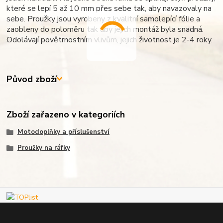
které se lepí 5 až 10 mm přes sebe tak, aby navazovaly na
sebe. Proužky jsou vyrobeny z kvalitní samolepící fólie a
zaobleny do poloměru tak aby jejich montáž byla snadná.
Odolávají povětrnostním vlivům, jejich životnost je 2-4 roky.
Původ zboží
Zboží zařazeno v kategoriích
Motodoplňky a příslušenství
Proužky na ráfky