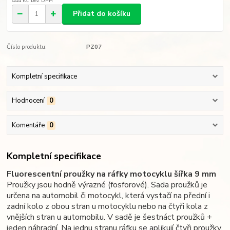
444 Kč
bez DPH
Přidat do košíku
Číslo produktu:
PZ07
Kompletní specifikace
Hodnocení
0
Komentáře
0
Kompletní specifikace
Fluorescentní proužky na ráfky motocyklu šířka 9 mm
Proužky jsou hodně výrazné (fosforové). Sada proužků je
určena na automobil či motocykl, která vystačí na přední i
zadní kolo z obou stran u motocyklu nebo na čtyři kola z
vnějších stran u automobilu. V sadě je šestnáct proužků +
jeden náhradní. Na jednu stranu ráfku se aplikují čtyři proužky,