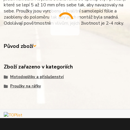
které se lepí 5 až 10 mm přes sebe tak, aby navazovaly na
sebe. Proužky jsou vyrobeny z kvalitní samolepící fólie a
zaobleny do poloměru tak aby jejich montáž byla snadná.
Odolávají povětrnostním vlivům, jejich životnost je 2-4 roky.
Původ zboží
Zboží zařazeno v kategoriích
Motodoplňky a příslušenství
Proužky na ráfky