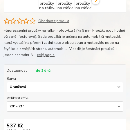
Ohodnotit produkt
Fluorescentní proužky na ráfky motocyklu šířka 9 mm Proužky jsou hodně
výrazné (fosforové). Sada proužků je určena na automobil či motocykl,
která vystačí na přední i zadní kolo z obou stran u motocyklu nebo na
čtyři kola z vnějších stran u automobilu. V sadě je šestnáct proužků +
jeden náhradní. N...
celý popis
Dostupnost
do 3 dnů
Barva
Velikost ráfku
537 Kč