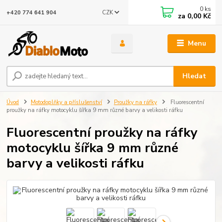
0
ks
CZK
+420 774 641 904
za
0,00 Kč
Menu
Hledat
Úvod
Motodoplňky a příslušenství
Proužky na ráfky
Fluorescentní
proužky na ráfky motocyklu šířka 9 mm různé barvy a velikosti ráfku
Fluorescentní proužky na ráfky
motocyklu šířka 9 mm různé
barvy a velikosti ráfku