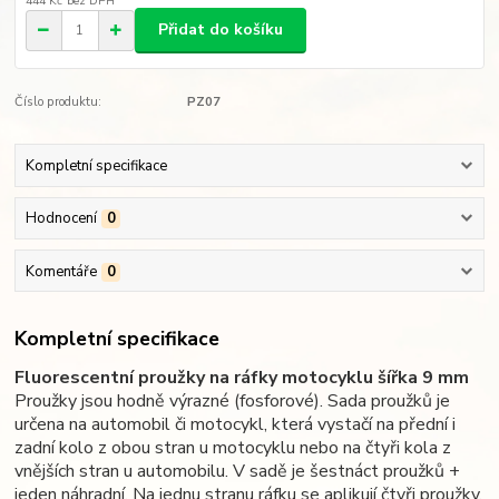
444 Kč
bez DPH
Přidat do košíku
Číslo produktu:
PZ07
Kompletní specifikace
Hodnocení
0
Komentáře
0
Kompletní specifikace
Fluorescentní proužky na ráfky motocyklu šířka 9 mm
Proužky jsou hodně výrazné (fosforové). Sada proužků je
určena na automobil či motocykl, která vystačí na přední i
zadní kolo z obou stran u motocyklu nebo na čtyři kola z
vnějších stran u automobilu. V sadě je šestnáct proužků +
jeden náhradní. Na jednu stranu ráfku se aplikují čtyři proužky,