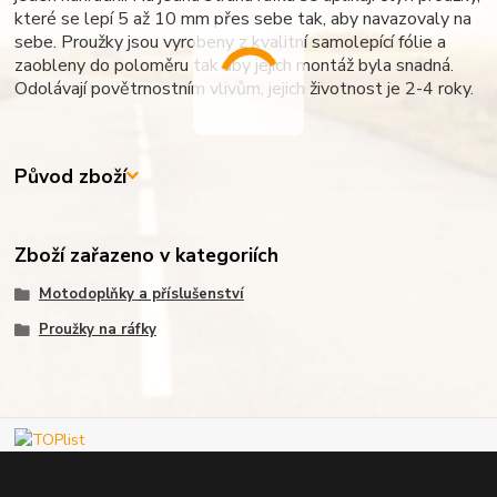
které se lepí 5 až 10 mm přes sebe tak, aby navazovaly na
sebe. Proužky jsou vyrobeny z kvalitní samolepící fólie a
zaobleny do poloměru tak aby jejich montáž byla snadná.
Odolávají povětrnostním vlivům, jejich životnost je 2-4 roky.
Původ zboží
Zboží zařazeno v kategoriích
Motodoplňky a příslušenství
Proužky na ráfky