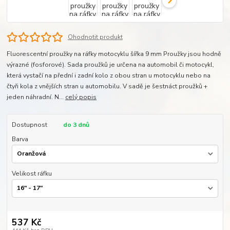
Ohodnotit produkt
Fluorescentní proužky na ráfky motocyklu šířka 9 mm Proužky jsou hodně
výrazné (fosforové). Sada proužků je určena na automobil či motocykl,
která vystačí na přední i zadní kolo z obou stran u motocyklu nebo na
čtyři kola z vnějších stran u automobilu. V sadě je šestnáct proužků +
jeden náhradní. N...
celý popis
Dostupnost
do 3 dnů
Barva
Velikost ráfku
537 Kč