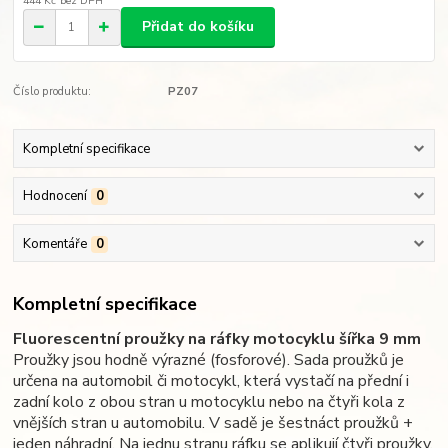
444 Kč
bez DPH
Přidat do košíku
Číslo produktu:
PZ07
Kompletní specifikace
Hodnocení
0
Komentáře
0
Kompletní specifikace
Fluorescentní proužky na ráfky motocyklu šířka 9 mm
Proužky jsou hodně výrazné (fosforové). Sada proužků je
určena na automobil či motocykl, která vystačí na přední i
zadní kolo z obou stran u motocyklu nebo na čtyři kola z
vnějších stran u automobilu. V sadě je šestnáct proužků +
jeden náhradní. Na jednu stranu ráfku se aplikují čtyři proužky,