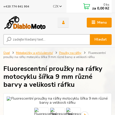
0
ks
CZK
+420 774 641 904
za
0,00 Kč
Menu
Hledat
Úvod
Motodoplňky a příslušenství
Proužky na ráfky
Fluorescentní
proužky na ráfky motocyklu šířka 9 mm různé barvy a velikosti ráfku
Fluorescentní proužky na ráfky
motocyklu šířka 9 mm různé
barvy a velikosti ráfku