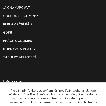
JAK NAKUPOVAT
OBCHODNÍ PODMÍNKY
REKLAMAČNÍ ŘÁD
GDPR
PRÁCE S COOKIES
DOPRAVA A PLATBY
TABULKY VELIKOSTÍ
ČLÁNKY
Pro základní funkčnost, zpříjemnění používání webu, analytické
Profi lepidlo na boty a kůži
účely a v případě udělení souhlasu také pro účely cílení reklamy
využíváme soubory cookies. Nastavení vlastních preferencí
Moto káva, nejlepší palivo pro motorkáře
cookies můžete kdykoli upravit odkazem ve spodní části stránek.