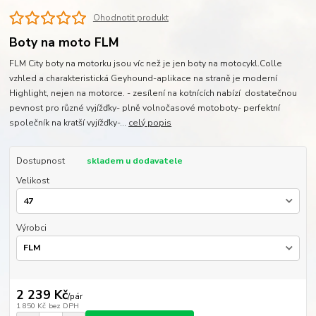
Ohodnotit produkt
Boty na moto FLM
FLM City boty na motorku jsou víc než je jen boty na motocykl.Colle
vzhled a charakteristická Geyhound-aplikace na straně je moderní
Highlight, nejen na motorce. - zesílení na kotnících nabízí dostatečnou
pevnost pro různé vyjížďky- plně volnočasové motoboty- perfektní
společník na kratší vyjížďky-...
celý popis
Dostupnost
skladem u dodavatele
Velikost
Výrobci
2 239 Kč
/
pár
1 850 Kč
bez DPH