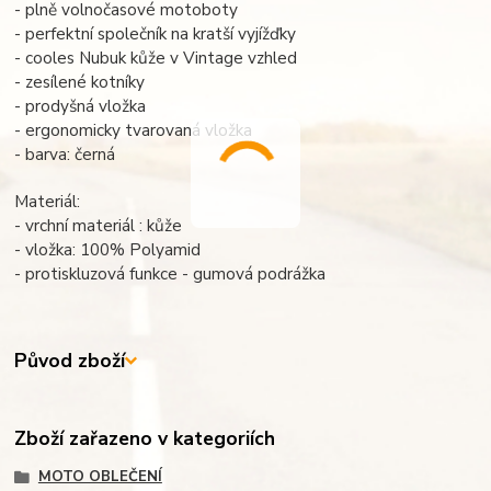
- plně volnočasové motoboty
- perfektní společník na kratší vyjížďky
- cooles Nubuk kůže v Vintage vzhled
- zesílené kotníky
- prodyšná vložka
- ergonomicky tvarovaná vložka
- barva: černá
Materiál:
- vrchní materiál : kůže
- vložka: 100% Polyamid
- protiskluzová funkce - gumová podrážka
Původ zboží
Zboží zařazeno v kategoriích
MOTO OBLEČENÍ