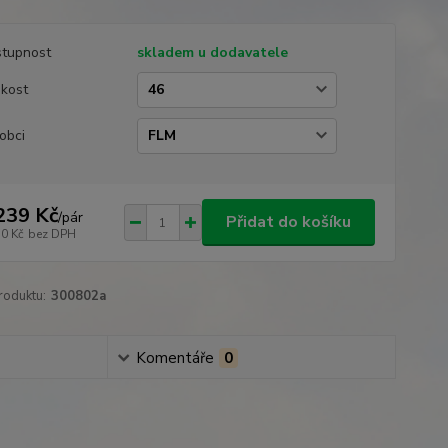
tupnost
skladem u dodavatele
ikost
obci
239 Kč
/
pár
Přidat do košíku
50 Kč
bez DPH
roduktu:
300802a
Komentáře
0