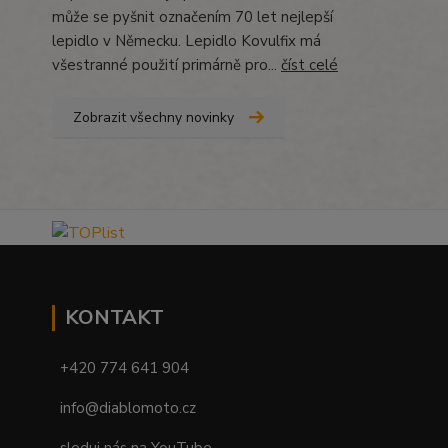
může se pyšnit označením 70 let nejlepší
lepidlo v Německu. Lepidlo Kovulfix má
všestranné použití primárně pro...
číst celé
Zobrazit všechny novinky
KONTAKT
+420 774 641 904
info@diablomoto.cz