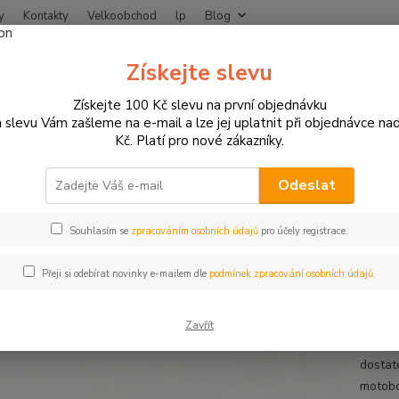
y
Kontakty
Velkoobchod
lp
Blog
Nevíte
Získejte slevu
Hledat
+420
Získejte 100 Kč slevu na první objednávku
 slevu Vám zašleme na e-mail a lze jej uplatnit při objednávce na
Kč. Platí pro nové zákazníky.
MOTO OBLEČENÍ
Boty na motorku
FLM boty na moto City černá až do
boty na moto City černá až do ve
Odeslat
Souhlasím se
zpracováním osobních údajů
pro účely registrace.
Boty
Přeji si odebírat novinky e-mailem dle
podmínek zpracování osobních údajů.
FLM Ci
vzhled
Zavřít
Highlig
dostat
motobot