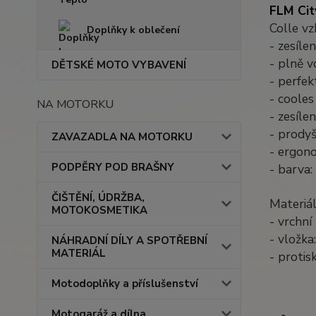
FLM Cit
Colle vz
Doplňky k oblečení
- zesíle
- plně 
DĚTSKÉ MOTO VYBAVENÍ
- perfek
- coole
NA MOTORKU
- zesíle
- prody
ZAVAZADLA NA MOTORKU
- ergon
PODPĚRY POD BRAŠNY
- barva:
ČIŠTĚNÍ, ÚDRŽBA,
Materiál
MOTOKOSMETIKA
- vrchní
- vložk
NÁHRADNÍ DÍLY A SPOTŘEBNÍ
MATERIÁL
- proti
Motodoplňky a příslušenství
Motogaráž a dílna