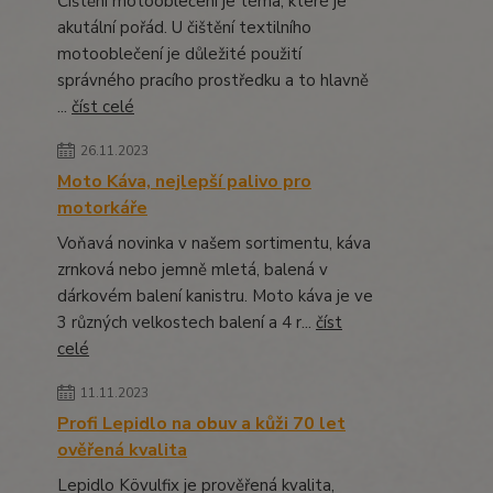
Čištění motooblečení je téma, které je
akutální pořád. U čištění textilního
motooblečení je důležité použití
správného pracího prostředku a to hlavně
...
číst celé
26.11.2023
Moto Káva, nejlepší palivo pro
motorkáře
Voňavá novinka v našem sortimentu, káva
zrnková nebo jemně mletá, balená v
dárkovém balení kanistru. Moto káva je ve
3 různých velkostech balení a 4 r...
číst
celé
11.11.2023
Profi Lepidlo na obuv a kůži 70 let
ověřená kvalita
Lepidlo Kövulfix je prověřená kvalita,