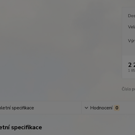
Dos
Vel
Výr
2 
1 8
Číslo p
etní specifikace
Hodnocení
0
tní specifikace