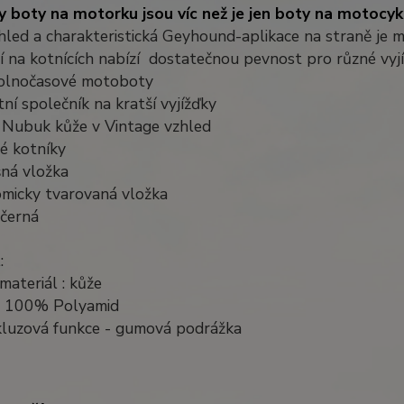
y boty na motorku jsou víc než je jen boty na motocyk
hled a charakteristická Geyhound-aplikace na straně je m
ní na kotnících nabízí dostatečnou pevnost pro různé vyj
volnočasové motoboty
tní společník na kratší vyjížďky
s Nubuk kůže v Vintage vzhled
né kotníky
šná vložka
omicky tvarovaná vložka
 černá
:
 materiál : kůže
a: 100% Polyamid
skluzová funkce - gumová podrážka