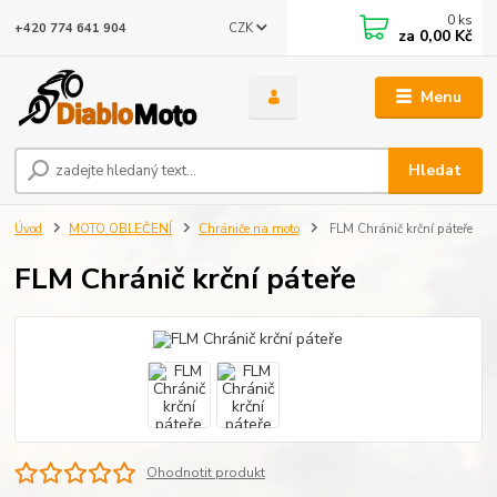
0
ks
CZK
+420 774 641 904
za
0,00 Kč
Menu
Hledat
Úvod
MOTO OBLEČENÍ
Chrániče na moto
FLM Chránič krční páteře
FLM Chránič krční páteře
Ohodnotit produkt