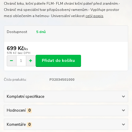
Chránič krku, krční páteře FLM- FLM chrání krční páteř před zraněním.-
Chránič má speciální tvar přizpůsobený ramenům.- Vyplňuje prostor
mezi oblečením a helmou- Universální velikost
celý popis
Dostupnost
5 dnů
699 Kč
/
ks
578 Kč
bez DPH
Přidat do košíku
Číslo produktu:
P32034501000
Kompletní specifikace
Hodnocení
0
Komentáře
0