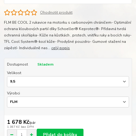
Ohodnotit produkt
FLM BE COOL 2 rukavice na motorku s carbonovým chráničem- Optimální
ochrana kloubových partií díky Schoeller® Keprotec®- Přídavná tvrdá
ochranná skořápka- Kůže na kůstkách , prstech, vnitřku ruky a bocích ruky-
TFL Cool System®-kozí kůže- Prodyšné pouzdro- Gumové stažení na
zápěstí- Individuálně nas...
celý popis
Dostupnost
Skladem
Velikost
Výrobci
1 678 Kč
/
pár
1 387 Kč
bez DPH
Přidat do košíku