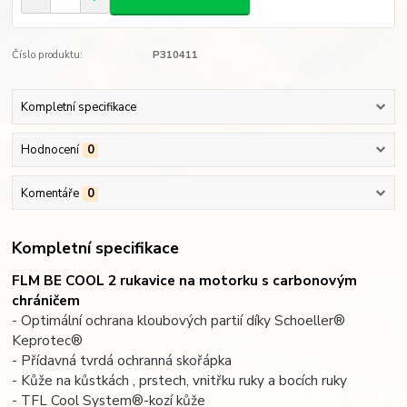
Číslo produktu:
P310411
Kompletní specifikace
Hodnocení
0
Komentáře
0
Kompletní specifikace
FLM BE COOL 2 rukavice na motorku s carbonovým
chráničem
- Optimální ochrana kloubových partií díky Schoeller®
Keprotec®
- Přídavná tvrdá ochranná skořápka
- Kůže na kůstkách , prstech, vnitřku ruky a bocích ruky
- TFL Cool System®-kozí kůže