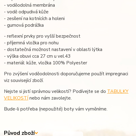
- voděodolná membrána
- vodě odpudivá kůže
- zesílení na kotnících a holeni
- gumová podrážka
- reflexní prvky pro vyšší bezpečnost
- příjemná vložka pro nohu
- dostatečná možnost nastavení v oblasti lýtka
- výška obuvi cca 27 cm u vel.43
- materiál: kůže, vložka 100% Polyester
Pro zvýšení voděodolnosti doporučujeme použít impregnaci
viz související zboží.
Nejste si jistí správnou velikostí? Podívejte se do
TABULKY
VELIKOSTÍ
nebo nám zavolejte.
Bude-li potřeba (nepoužité) boty vám vyměníme.
Původ zboží