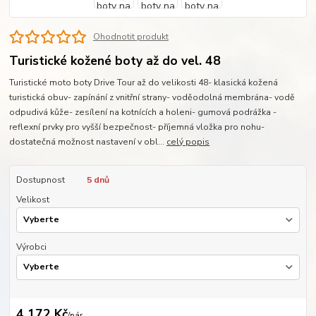
Ohodnotit produkt
Turistické kožené boty až do vel. 48
Turistické moto boty Drive Tour až do velikosti 48- klasická kožená
turistická obuv- zapínání z vnitřní strany- voděodolná membrána- vodě
odpudivá kůže- zesílení na kotnících a holeni- gumová podrážka -
reflexní prvky pro vyšší bezpečnost- příjemná vložka pro nohu-
dostatečná možnost nastavení v obl...
celý popis
Dostupnost
5 dnů
Velikost
Výrobci
4 172 Kč
/
pár