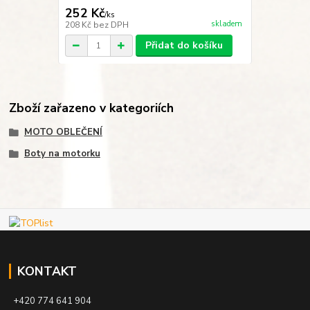
252 Kč
/
ks
skladem
208 Kč
bez DPH
Přidat do košíku
Zboží zařazeno v kategoriích
MOTO OBLEČENÍ
Boty na motorku
KONTAKT
+420 774 641 904