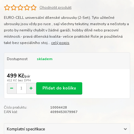
Ohodnotit produkt
EURO-CELL universální dílenské ubrousky (2-Set). Tyto užitečné
ubrousky jsou vždy po ruce , sají všechny tekutiny, mastnoty a nečistoty a
proto by neměly chybět v žádné garáži, hobby dílně nebo pracovní
místnosti.- pravá dílenská kvalita- velice praktické Role je použitelná
také bez speciálního stoj...
celý popis
Dostupnost
skladem
499 Kč
/
pár
412 Kč
bez DPH
Přidat do košíku
Číslo produktu:
10004428
EAN kód:
4099453079967
Kompletní specifikace