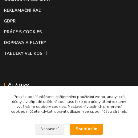
REKLAMAČNÍ ŘÁD
GDPR
PRÁCE S COOKIES
DOPRAVA A PLATBY
TABULKY VELIKOSTÍ
ČLÁNKY
Pro základní funkčnost, zpříjemnění používání webu, analytické
Profi lepidlo na boty a kůži
účely a v případě udělení souhlasu také pro účely cílení reklamy
využíváme soubory cookies. Nastavení vlastních preferencí
Moto káva, nejlepší palivo pro motorkáře
cookies můžete kdykoli upravit odkazem ve spodní části stránek.
Souhlasím
Nastavení