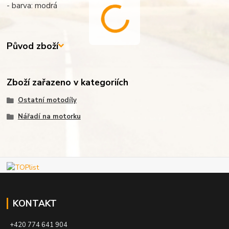
- barva: modrá
Původ zboží
Zboží zařazeno v kategoriích
Ostatní motodíly
Nářadí na motorku
KONTAKT
+420 774 641 904