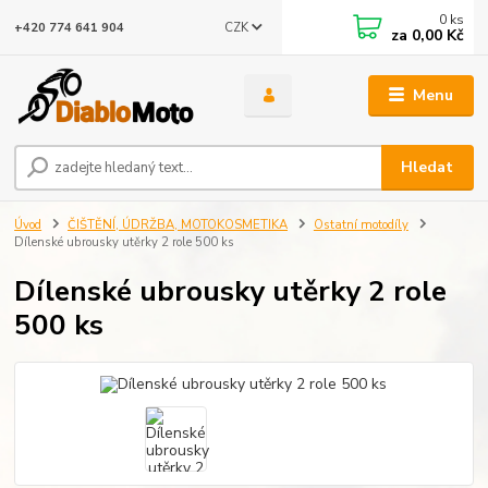
0
ks
CZK
+420 774 641 904
za
0,00 Kč
Menu
Hledat
Úvod
ČIŠTĚNÍ, ÚDRŽBA, MOTOKOSMETIKA
Ostatní motodíly
Dílenské ubrousky utěrky 2 role 500 ks
Dílenské ubrousky utěrky 2 role
500 ks