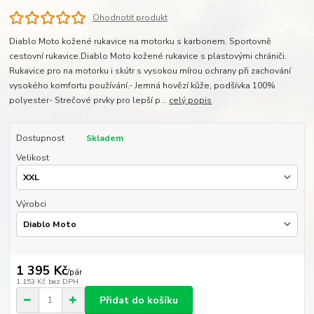
Ohodnotit produkt
Diablo Moto kožené rukavice na motorku s karbonem. Sportovně
cestovní rukavice.Diablo Moto kožené rukavice s plastovými chrániči.
Rukavice pro na motorku i skútr s vysokou mírou ochrany při zachování
vysokého komfortu používání.- Jemná hovězí kůže, podšívka 100%
polyester- Strečové prvky pro lepší p...
celý popis
Dostupnost
Skladem
Velikost
Výrobci
1 395 Kč
/
pár
1 153 Kč
bez DPH
Přidat do košíku