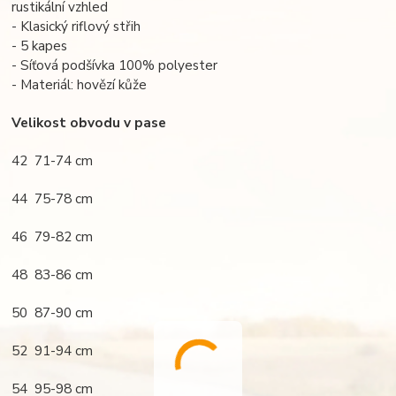
rustikální vzhled
- Klasický riflový střih
- 5 kapes
- Síťová podšívka 100% polyester
- Materiál: hovězí kůže
Velikost obvodu v pase
42 71-74 cm
44 75-78 cm
46 79-82 cm
48 83-86 cm
50 87-90 cm
52 91-94 cm
54 95-98 cm