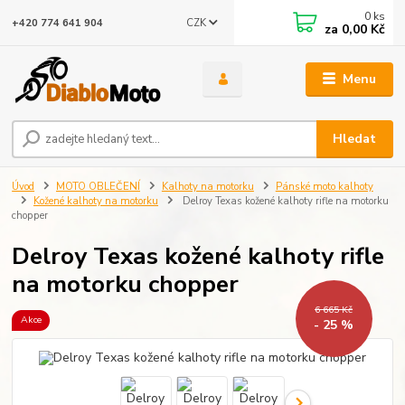
0
ks
CZK
+420 774 641 904
za
0,00 Kč
Menu
Hledat
Úvod
MOTO OBLEČENÍ
Kalhoty na motorku
Pánské moto kalhoty
Kožené kalhoty na motorku
Delroy Texas kožené kalhoty rifle na motorku
chopper
Delroy Texas kožené kalhoty rifle
na motorku chopper
6 665 Kč
Akce
- 25 %