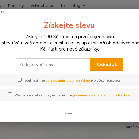
y
Kontakty
Velkoobchod
lp
Blog
Nevíte
Získejte slevu
Hledat
+420
Získejte 100 Kč slevu na první objednávku
 slevu Vám zašleme na e-mail a lze jej uplatnit při objednávce na
Kč. Platí pro nové zákazníky.
DÁREK PRO MOTORKÁŘE
Dárkový hrnek BMW plecháček
ový hrnek BMW plecháček
Odeslat
Souhlasím se
zpracováním osobních údajů
pro účely registrace.
BMW
Přeji si odebírat novinky e-mailem dle
podmínek zpracování osobních údajů.
Dárkov
pěkným
Zavřít
Rozměr
papíro