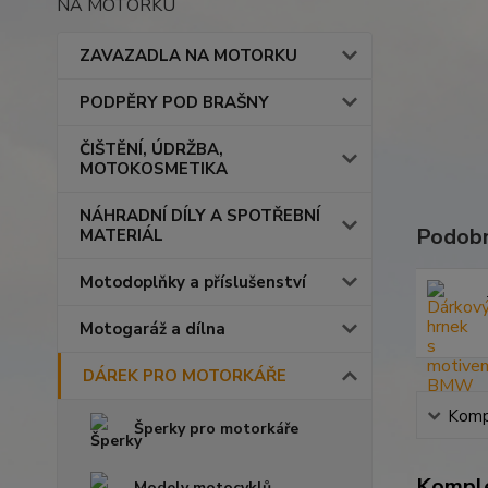
NA MOTORKU
ZAVAZADLA NA MOTORKU
PODPĚRY POD BRAŠNY
ČIŠTĚNÍ, ÚDRŽBA,
MOTOKOSMETIKA
NÁHRADNÍ DÍLY A SPOTŘEBNÍ
Podobn
MATERIÁL
Motodoplňky a příslušenství
Motogaráž a dílna
DÁREK PRO MOTORKÁŘE
Kompl
Šperky pro motorkáře
Komple
Modely motocyklů