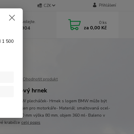
Přihlášení
CZK
 si rady? Zavolejte.
0
ks
za
0,00 Kč
 774 641 904
d 1 500
Ohodnotit produkt
 plechový hrnek
ý hrnek BMW plecháček- Hrnek s logem BMW může být
 dárkem nejen pro motorkáře- Materiál: smaltovaná ocel-
y: průměr 80 mm výška 80 mm, objem 360 ml- Baleno v
vé krabičce
celý popis