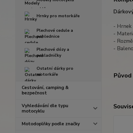
Dárkov
Hrnky pro motorkáře
- Hrnek
Plechové cedule a
- Materi
pohlednice
- Rozmě
- Baleno
Plechové dózy a
pokladničky
Ostatní dárky pro
motorkáře
Původ 
Cestování, camping &
bezpečnost
Souvise
Vyhledávání dle typu
motocyklu
Motodoplňky podle značky