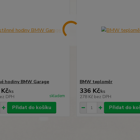
né hodiny BMW Garage
BMW teploměr
 Kč
336 Kč
/
ks
/
ks
skladem
ez DPH
278 Kč
bez DPH
Přidat do košíku
Přidat do ko