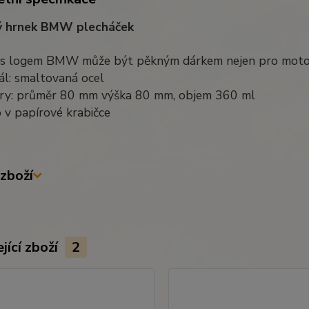
ý hrnek BMW plecháček
 s logem BMW může být pěkným dárkem nejen pro moto
ál: smaltovaná ocel
ry: průměr 80 mm výška 80 mm, objem 360 ml
 v papírové krabičce
zboží
jící zboží
2