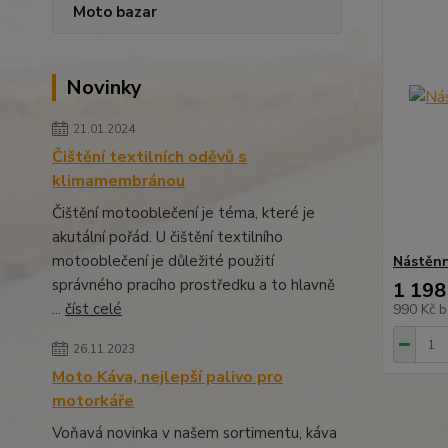
Moto bazar
Novinky
21.01.2024
Čištění textilních oděvů s
klimamembránou
Čištění motooblečení je téma, které je
akutální pořád. U čištění textilního
motooblečení je důležité použití
Nástěn
správného pracího prostředku a to hlavně
1 198
...
číst celé
990 Kč
b
26.11.2023
Moto Káva, nejlepší palivo pro
motorkáře
Voňavá novinka v našem sortimentu, káva