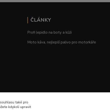
ČLÁNKY
Profi lepidlo na boty a kůži
Moto káva, nejlepší palivo pro motorkáře
 souhlasu také pro
žete kdykoli upravit