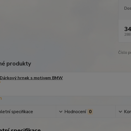
Dos
34
288
Číslo p
é produkty
Dárkový hrnek s motivem BMW
etní specifikace
Hodnocení
0
Ko
tní specifikace