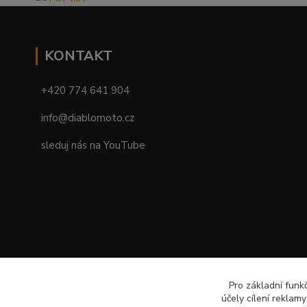
KONTAKT
+420 774 641 904
info@diablomoto.cz
sleduj nás na YouTube
Pro základní funk
účely cílení reklam