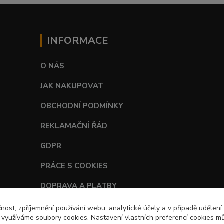
INFORMACE
O NÁS
JAK NAKUPOVAT
OBCHODNÍ PODMÍNKY
REKLAMAČNÍ ŘÁD
GDPR
PRÁCE S COOKIES
DOPRAVA A PLATBY
TABULKY VELIKOSTÍ
čnost, zpříjemnění používání webu, analytické účely a v případě udělení
y využíváme soubory cookies. Nastavení vlastních preferencí cookies mů