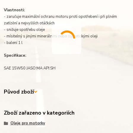
Vlastnosti:
- zaručuje maximální ochranu motoru proti opotřebení i při plném
zatízění a nejvyšších otáčkách
- snižuje spotřebu oleje
- mísitelný s jinými minerálními nebo syntetickými oleji
- balení 1 l
Specifikace:
SAE 15W50 JASO:MA API:SH
Původ zboží
Zboží zařazeno v kategoriích
Oleje pro motorky