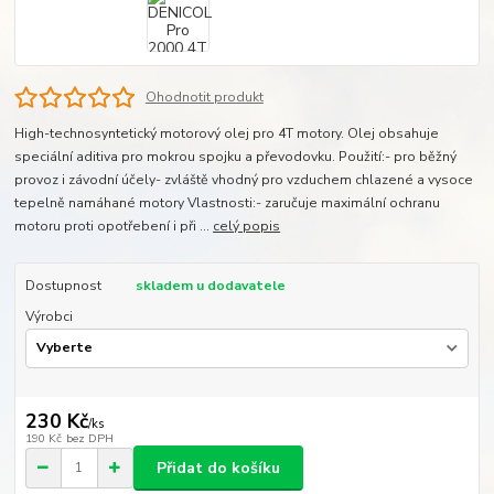
Ohodnotit produkt
High-technosyntetický motorový olej pro 4T motory. Olej obsahuje
speciální aditiva pro mokrou spojku a převodovku. Použití:- pro běžný
provoz i závodní účely- zvláště vhodný pro vzduchem chlazené a vysoce
tepelně namáhané motory Vlastnosti:- zaručuje maximální ochranu
motoru proti opotřebení i při ...
celý popis
Dostupnost
skladem u dodavatele
Výrobci
230 Kč
/
ks
190 Kč
bez DPH
Přidat do košíku