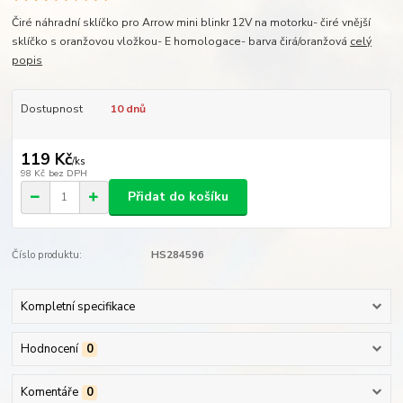
Čiré náhradní sklíčko pro Arrow mini blinkr 12V na motorku- čiré vnější
sklíčko s oranžovou vložkou- E homologace- barva čirá/oranžová
celý
popis
Dostupnost
10 dnů
119 Kč
/
ks
98 Kč
bez DPH
Přidat do košíku
Číslo produktu:
HS284596
Kompletní specifikace
Hodnocení
0
Komentáře
0