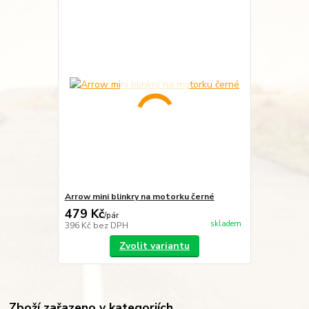
Arrow mini blinkry na motorku černé
479 Kč
/
pár
skladem
396 Kč
bez DPH
Zvolit variantu
Zboží zařazeno v kategoriích