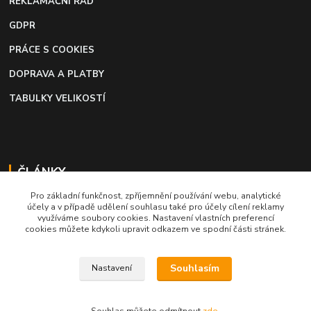
REKLAMAČNÍ ŘÁD
GDPR
PRÁCE S COOKIES
DOPRAVA A PLATBY
TABULKY VELIKOSTÍ
ČLÁNKY
Pro základní funkčnost, zpříjemnění používání webu, analytické
Profi lepidlo na boty a kůži
účely a v případě udělení souhlasu také pro účely cílení reklamy
využíváme soubory cookies. Nastavení vlastních preferencí
Moto káva, nejlepší palivo pro motorkáře
cookies můžete kdykoli upravit odkazem ve spodní části stránek.
Souhlasím
Nastavení