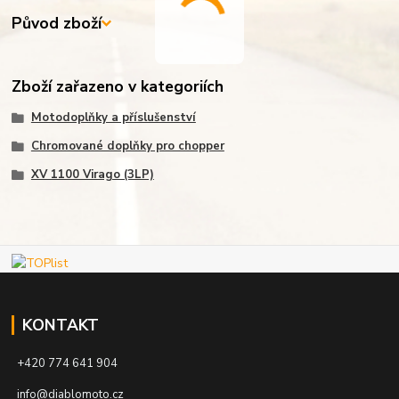
Původ zboží
Zboží zařazeno v kategoriích
Motodoplňky a příslušenství
Chromované doplňky pro chopper
XV 1100 Virago (3LP)
KONTAKT
+420 774 641 904
info@diablomoto.cz