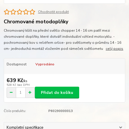
Ohodnotit produkt
Chromované motodoplňky
Chromovaný kšilt na přední světlo chopper 14 - 16 cm patří mezi
chromované doplňky, které dotváří individuální vzhled motocyklu. -
pochromovaný kov s reliéfem orlice- pro světlomety o průměru 14 - 16
cm- jednoduchá montáž vložením pod rámeček světlometu
celý popis
Dostupnost
Vyprodáno
639 Kč
/
ks
528 Kč
bez DPH
Přidat do košíku
Číslo produktu:
P60290000013
Kompletní specifikace