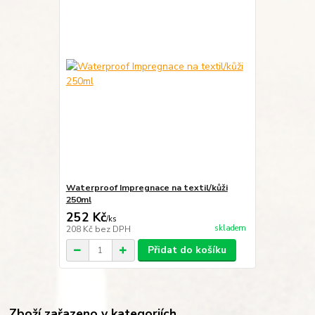
Waterproof Impregnace na textil/kůži
250ml
252 Kč
/
ks
skladem
208 Kč
bez DPH
Přidat do košíku
Zboží zařazeno v kategoriích