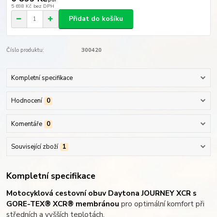
5 698 Kč
bez DPH
Přidat do košíku
Číslo produktu:
300420
Kompletní specifikace
Hodnocení
0
Komentáře
0
Související zboží
1
Kompletní specifikace
Motocyklová cestovní obuv Daytona JOURNEY XCR s
GORE-TEX® XCR® membránou
pro optimální komfort při
středních a vyšších teplotách.