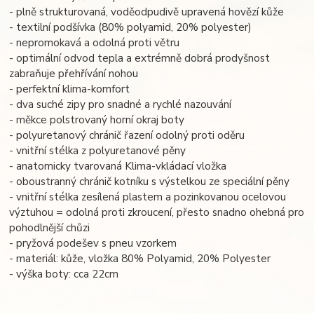
- plně strukturovaná, voděodpudivě upravená hovězí kůže
- textilní podšívka (80% polyamid, 20% polyester)
- nepromokavá a odolná proti větru
- optimální odvod tepla a extrémně dobrá prodyšnost
zabraňuje přehřívání nohou
- perfektní klima-komfort
- dva suché zipy pro snadné a rychlé nazouvání
- měkce polstrovaný horní okraj boty
- polyuretanový chránič řazení odolný proti oděru
- vnitřní stélka z polyuretanové pěny
- anatomicky tvarovaná Klima-vkládací vložka
- oboustranný chránič kotníku s výstelkou ze speciální pěny
- vnitřní stélka zesílená plastem a pozinkovanou ocelovou
výztuhou = odolná proti zkroucení, přesto snadno ohebná pro
pohodlnější chůzi
- pryžová podešev s pneu vzorkem
- materiál: kůže, vložka 80% Polyamid, 20% Polyester
- výška boty: cca 22cm