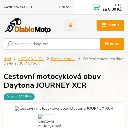
0
ks
CZK
+420 774 641 904
za
0,00 Kč
Menu
Hledat
Úvod
MOTO OBLEČENÍ
Boty na motorku
Cestovní motocyklová obuv
Daytona JOURNEY XCR
Cestovní motocyklová obuv
Daytona JOURNEY XCR
Doprava ZDARMA