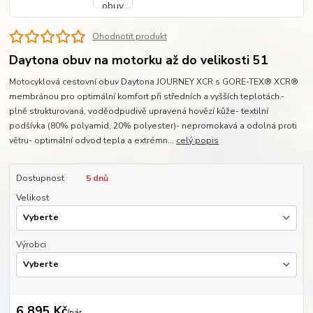
Ohodnotit produkt
Daytona obuv na motorku až do velikosti 51
Motocyklová cestovní obuv Daytona JOURNEY XCR s GORE-TEX® XCR®
membránou pro optimální komfort při středních a vyšších teplotách.-
plně strukturovaná, voděodpudivě upravená hovězí kůže- textilní
podšívka (80% polyamid, 20% polyester)- nepromokavá a odolná proti
větru- optimální odvod tepla a extrémn...
celý popis
Dostupnost
5 dnů
Velikost
Výrobci
6 895 Kč
/
pár