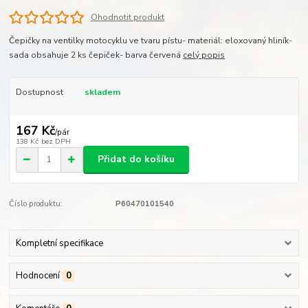
Ohodnotit produkt
Čepičky na ventilky motocyklu ve tvaru pístu- materiál: eloxovaný hliník-
sada obsahuje 2 ks čepiček- barva červená
celý popis
Dostupnost
skladem
167 Kč
/
pár
138 Kč
bez DPH
Přidat do košíku
Číslo produktu:
P60470101540
Kompletní specifikace
Hodnocení
0