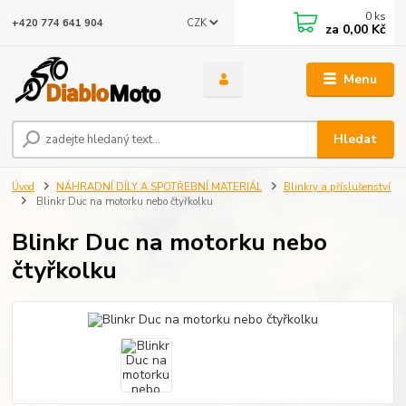
0
ks
CZK
+420 774 641 904
za
0,00 Kč
Menu
Hledat
Úvod
NÁHRADNÍ DÍLY A SPOTŘEBNÍ MATERIÁL
Blinkry a příslušenství
Blinkr Duc na motorku nebo čtyřkolku
Blinkr Duc na motorku nebo
čtyřkolku