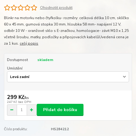
Ohodnotit produkt
Blinkr na motorku nebo čtyřkolku- rozměry: celková délka 10 cm, sklíčko
60 x 45 mm, gumová stopka 30 mm, hloubka 58 mm- napájení 12 V,
odběr 10 W - oranžové sklo s E-značkou, homologace- závit M10 x 1,25
včetně šroubu, matky, podložky a připojovacích kabelůUvedená cena je
za 1 kus.
celý popis
Dostupnost
skladem
Umístění
299 Kč
/
ks
247 Kč
bez DPH
Přidat do košíku
Číslo produktu:
HS284212