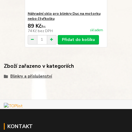
Náhradní sklo pro blinkry Duc na motorku
nebo čtyřkolku
89 Kč
/
ks
skladem
74 Kč
bez DPH
Přidat do košíku
Zboží zařazeno v kategoriích
Blinkry a příslušenství
KONTAKT