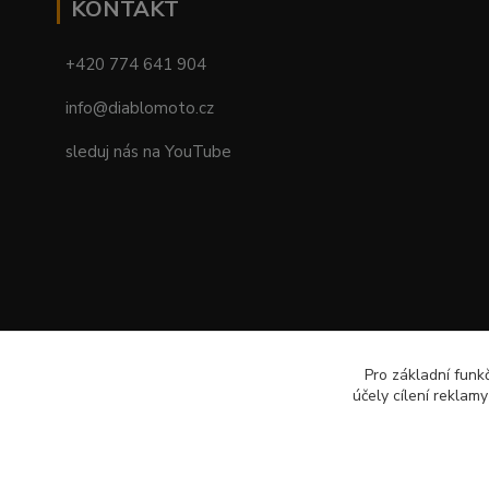
KONTAKT
+420 774 641 904
info@diablomoto.cz
sleduj nás na YouTube
Pro základní funk
účely cílení reklam