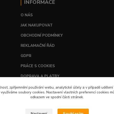
INFORMACE
O NÁS
JAK NAKUPOVAT
OBCHODNÍ PODMÍNKY
REKLAMAČNÍ ŘÁD
GDPR
PRÁCE S COOKIES
DOPRAVA A PLATBY
TABULKY VELIKOSTÍ
čnost, zpříjemnění používání webu, analytické účely a v případě udělení
y využíváme soubory cookies. Nastavení vlastních preferencí cookies mů
odkazem ve spodní části stránek.
Souhlasím
Nastavení