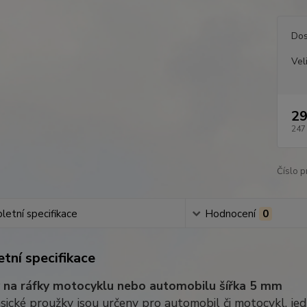
Dos
Vel
29
247
Číslo p
etní specifikace
Hodnocení
0
tní specifikace
 na ráfky motocyklu nebo automobilu šířka 5 mm
sické proužky jsou určeny pro automobil či motocykl, jed