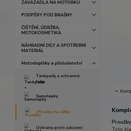
ZAVAZADLA NA MOTORKU
PODPĚRY POD BRAŠNY
ČIŠTĚNÍ, ÚDRŽBA,
MOTOKOSMETIKA
NÁHRADNÍ DÍLY A SPOTŘEBNÍ
MATERIÁL
Motodoplňky a příslušenství
Tankpady a ochranné
folie
Kompl
Samolepky
Komple
Proužky na ráfky
Proužky
Ochrana proti odcizení
Tyto kla