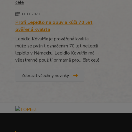
celé
11.11.2023
Profi Lepidlo na obuv a kůži 70 let
ověřená kvalita
Lepidlo Kövulfix je prověřená kvalita,
může se pyšnit označením 70 let nejlepší
lepidlo v Německu. Lepidlo Kovulfix má
všestranné použití primárně pro...
číst celé
Zobrazit všechny novinky