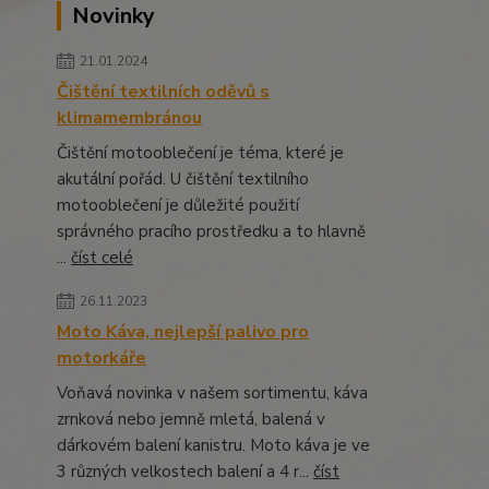
Novinky
21.01.2024
Čištění textilních oděvů s
klimamembránou
Čištění motooblečení je téma, které je
akutální pořád. U čištění textilního
motooblečení je důležité použití
správného pracího prostředku a to hlavně
...
číst celé
26.11.2023
Moto Káva, nejlepší palivo pro
motorkáře
Voňavá novinka v našem sortimentu, káva
zrnková nebo jemně mletá, balená v
dárkovém balení kanistru. Moto káva je ve
3 různých velkostech balení a 4 r...
číst