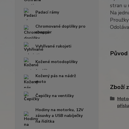
stran u 
Na jednu
Padací rámy
Proužky 
Chromované doplňky pro
Odolávaj
chopper
Vyhřívané rukojeti
Původ 
Kožené motodoplňky
Kožený pás na nádrž
moto
Zboží 
Čepičky na ventilky
Moto
přísl
Hodiny na motorku, 12V
zásuvky a USB nabíječky
na řídítka