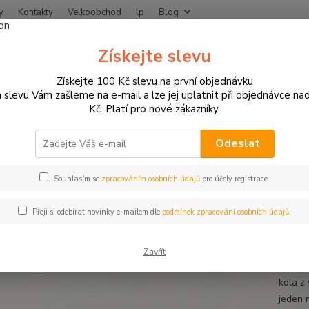
y
Kontakty
Velkoobchod
lp
Blog
Nevíte
Získejte slevu
Hledat
+420
Získejte 100 Kč slevu na první objednávku
 slevu Vám zašleme na e-mail a lze jej uplatnit při objednávce na
Kč. Platí pro nové zákazníky.
otodoplňky a příslušenství
Proužky na ráfky
Bílé proužky na ráfek 
 proužky na ráfek motocyklu šíř
Odeslat
Souhlasím se
zpracováním osobních údajů
pro účely registrace.
Prou
Přeji si odebírat novinky e-mailem dle
podmínek zpracování osobních údajů.
Proužk
klasic
Zavřít
vystačí
kola z
jeden 