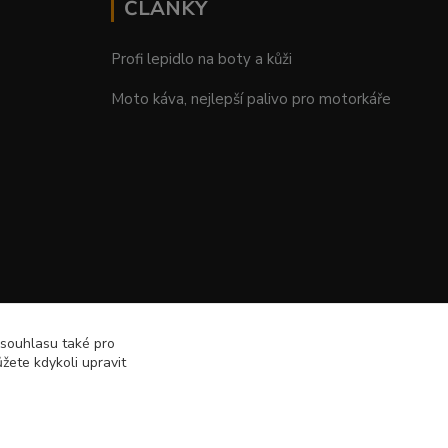
ČLÁNKY
Profi lepidlo na boty a kůži
Moto káva, nejlepší palivo pro motorkáře
 souhlasu také pro
žete kdykoli upravit