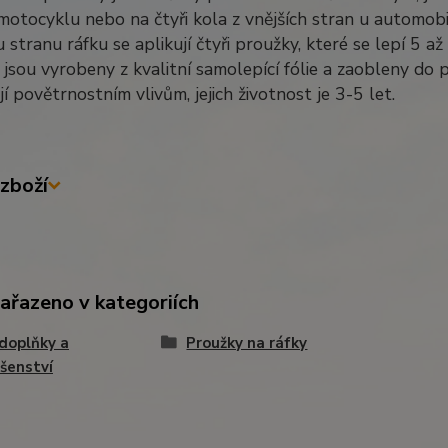
motocyklu nebo na čtyři kola z vnějších stran u automobi
 stranu ráfku se aplikují čtyři proužky, které se lepí 5 
jsou vyrobeny z kvalitní samolepící fólie a zaobleny do 
í povětrnostním vlivům, jejich životnost je 3-5 let.
zboží
zařazeno v kategoriích
doplňky a
Proužky na ráfky
ušenství