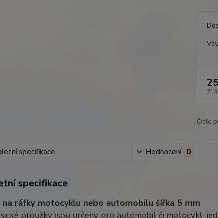
Dos
Vel
25
214
Číslo p
etní specifikace
Hodnocení
0
tní specifikace
 na ráfky motocyklu nebo automobilu šířka 5 mm
sické proužky jsou určeny pro automobil či motocykl, jed