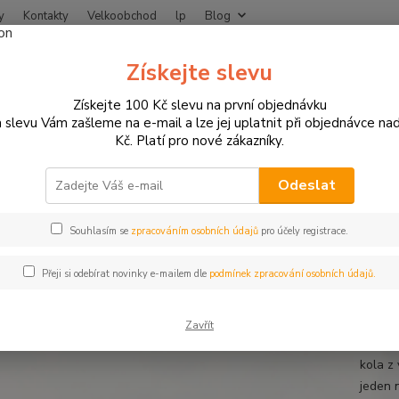
y
Kontakty
Velkoobchod
lp
Blog
Nevíte
Získejte slevu
Hledat
+420
Získejte 100 Kč slevu na první objednávku
 slevu Vám zašleme na e-mail a lze jej uplatnit při objednávce na
Kč. Platí pro nové zákazníky.
otodoplňky a příslušenství
Proužky na ráfky
Bílé proužky na ráfek 
 proužky na ráfek motocyklu šíř
Odeslat
Souhlasím se
zpracováním osobních údajů
pro účely registrace.
Prou
Přeji si odebírat novinky e-mailem dle
podmínek zpracování osobních údajů.
Proužk
klasic
Zavřít
vystačí
kola z
jeden 