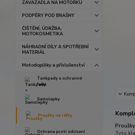
ZAVAZADLA NA MOTORKU
PODPĚRY POD BRAŠNY
ČIŠTĚNÍ, ÚDRŽBA,
MOTOKOSMETIKA
NÁHRADNÍ DÍLY A SPOTŘEBNÍ
MATERIÁL
Motodoplňky a příslušenství
Tankpady a ochranné
folie
Kompl
Samolepky
Komple
Proužky na ráfky
Proužky
Ochrana proti odcizení
Tyto kla