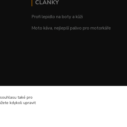
ČLÁNKY
Profi lepidlo na boty a kůži
Moto káva, nejlepší palivo pro motorkáře
 souhlasu také pro
žete kdykoli upravit