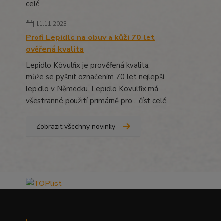
celé
11.11.2023
Profi Lepidlo na obuv a kůži 70 let
ověřená kvalita
Lepidlo Kövulfix je prověřená kvalita,
může se pyšnit označením 70 let nejlepší
lepidlo v Německu. Lepidlo Kovulfix má
všestranné použití primárně pro...
číst celé
Zobrazit všechny novinky