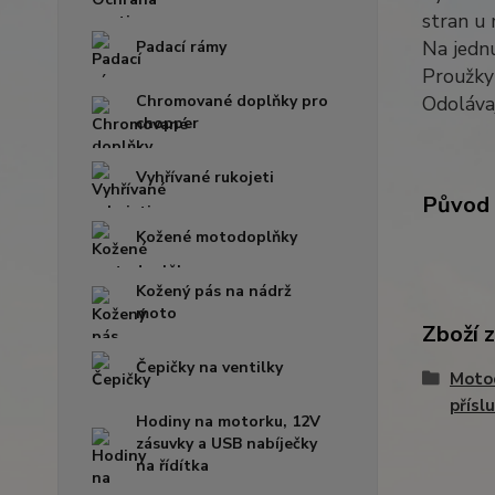
stran u 
Na jednu
Padací rámy
Proužky 
Chromované doplňky pro
Odolávaj
chopper
Vyhřívané rukojeti
Původ 
Kožené motodoplňky
Kožený pás na nádrž
moto
Zboží 
Čepičky na ventilky
Moto
přísl
Hodiny na motorku, 12V
zásuvky a USB nabíječky
na řídítka