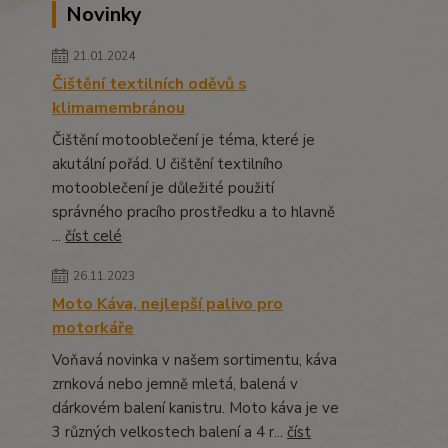
Novinky
21.01.2024
Čištění textilních oděvů s
klimamembránou
Čištění motooblečení je téma, které je
akutální pořád. U čištění textilního
motooblečení je důležité použití
správného pracího prostředku a to hlavně
...
číst celé
26.11.2023
Moto Káva, nejlepší palivo pro
motorkáře
Voňavá novinka v našem sortimentu, káva
zrnková nebo jemně mletá, balená v
dárkovém balení kanistru. Moto káva je ve
3 různých velkostech balení a 4 r...
číst