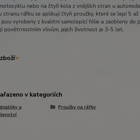
motocyklu nebo na čtyři kola z vnějších stran u automobi
 stranu ráfku se aplikují čtyři proužky, které se lepí 5 
jsou vyrobeny z kvalitní samolepící fólie a zaobleny do 
í povětrnostním vlivům, jejich životnost je 3-5 let.
zboží
zařazeno v kategoriích
doplňky a
Proužky na ráfky
ušenství