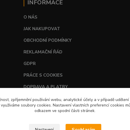
INFORMACE
O NÁS
JAK NAKUPOVAT
OBCHODNÍ PODMÍNKY
REKLAMAČNÍ ŘÁD
GDPR
PRÁCE S COOKIES
DOPRAVA A PLATBY
TABULKY VELIKOSTÍ
čnost, zpříjemnění používání webu, analytické účely a v případě udělení
y využíváme soubory cookies. Nastavení vlastních preferencí cookies mů
odkazem ve spodní části stránek.
Souhlasím
Nastavení