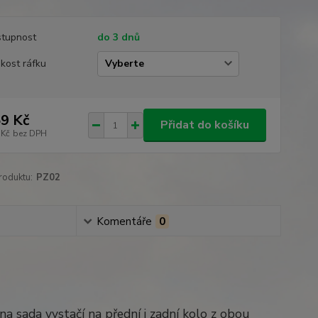
tupnost
do 3 dnů
ikost ráfku
9 Kč
Přidat do košíku
 Kč
bez DPH
roduktu:
PZ02
Komentáře
0
na sada vystačí na přední i zadní kolo z obou