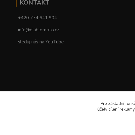
KONTAKT
+420 774 641 904
info@diablomoto.cz
sleduj nás na YouTube
Pro základní funk
účely cílení reklam