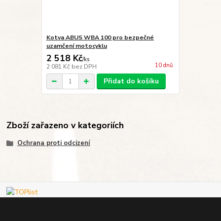
Kotva ABUS WBA 100 pro bezpečné
uzamčení motocyklu
2 518 Kč
/
ks
10 dnů
2 081 Kč
bez DPH
Přidat do košíku
Zboží zařazeno v kategoriích
Ochrana proti odcizení