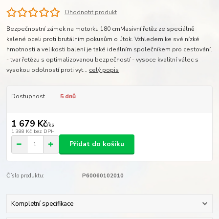
Ohodnotit produkt
Bezpečnostní zámek na motorku 180 cmMasivní řetěz ze speciálně
kalené oceli proti brutálním pokusům o útok. Vzhledem ke své nízké
hmotnosti a velikosti balení je také ideálním společníkem pro cestování.
- tvar řetězu s optimalizovanou bezpečností - vysoce kvalitní válec s
vysokou odolností proti vyt...
celý popis
Dostupnost
5 dnů
1 679 Kč
/
ks
1 388 Kč
bez DPH
Přidat do košíku
Číslo produktu:
P60060102010
Kompletní specifikace