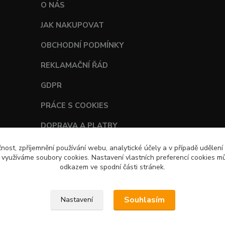
O NÁS
JAK NAKUPOVAT
OBCHODNÍ PODMÍNKY
REKLAMAČNÍ ŘÁD
GDPR
PRÁCE S COOKIES
DOPRAVA A PLATBY
TABULKY VELIKOSTÍ
čnost, zpříjemnění používání webu, analytické účely a v případě udělení
y využíváme soubory cookies. Nastavení vlastních preferencí cookies mů
odkazem ve spodní části stránek.
Souhlasím
Nastavení