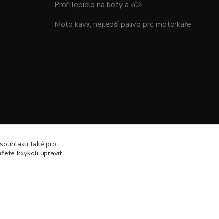
Profi lepidlo na boty a kůži
Moto káva, nejlepší palivo pro motorkáře
 souhlasu také pro
žete kdykoli upravit