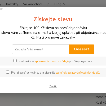
y
Kontakty
Velkoobchod
lp
Blog
Nevíte
Získejte slevu
Hledat
+420
Získejte 100 Kč slevu na první objednávku
 slevu Vám zašleme na e-mail a lze jej uplatnit při objednávce na
Kč. Platí pro nové zákazníky.
MOTO OBLEČENÍ
Rukavice na motorku
Pánské rukavice na motorku
Sport rukavice na motorku _Fire
Odeslat
Souhlasím se
zpracováním osobních údajů
pro účely registrace.
Letn
Přeji si odebírat novinky e-mailem dle
podmínek zpracování osobních údajů.
Kožené
zesíle
Zavřít
Prefor
Mesh m
Kozí ků