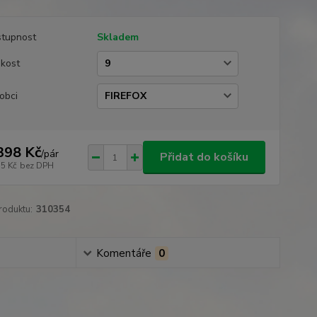
tupnost
Skladem
ikost
obci
398 Kč
/
pár
Přidat do košíku
55 Kč
bez DPH
roduktu:
310354
Komentáře
0