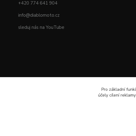
+420 774 641 904
info@diablomoto.cz
sleduj nás na YouTube
Pro základní funk
účely cílení reklam