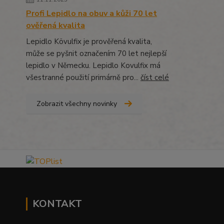
Profi Lepidlo na obuv a kůži 70 let
ověřená kvalita
Lepidlo Kövulfix je prověřená kvalita,
může se pyšnit označením 70 let nejlepší
lepidlo v Německu. Lepidlo Kovulfix má
všestranné použití primárně pro...
číst celé
Zobrazit všechny novinky
KONTAKT