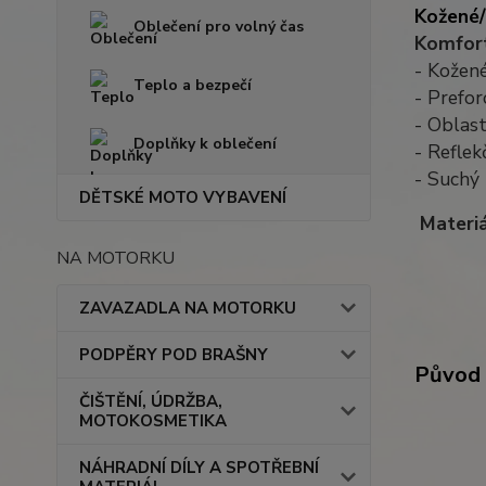
Kožené/
Oblečení pro volný čas
Komfort
- Kožené
Teplo a bezpečí
- Prefor
- Oblas
Doplňky k oblečení
- Reflek
- Suchý 
DĚTSKÉ MOTO VYBAVENÍ
Materiá
NA MOTORKU
ZAVAZADLA NA MOTORKU
PODPĚRY POD BRAŠNY
Původ 
ČIŠTĚNÍ, ÚDRŽBA,
MOTOKOSMETIKA
NÁHRADNÍ DÍLY A SPOTŘEBNÍ