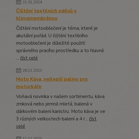
21.01.2024
Čištění textilních oděvů s
klimamembránou
Čištění motooblečení je téma, které je
akutální pořád. U čištění textilního
motooblečení je důležité použití
správného pracího prostředku a to hlavně
...
číst celé
26.11.2023
Moto Káva, nejlepší palivo pro
motorkáře
Voňavá novinka v našem sortimentu, káva
zrnková nebo jemně mletá, balená v
dárkovém balení kanistru. Moto káva je ve
3 různých velkostech balení a 4 r...
číst
celé
11.11.2023