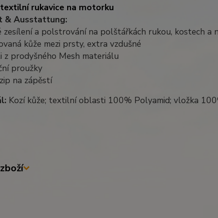
textilní rukavice na motorku
 & Ausstattung:
 zesílení a polstrování na polštářkách rukou, kostech a 
ovaná kůže mezi prsty, extra vzdušné
ti z prodyšného Mesh materiálu
ční proužky
zip na zápěstí
l:
Kozí kůže; textilní oblasti 100% Polyamid; vložka 10
zboží