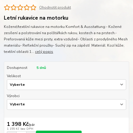
Ohodnotit produkt
Letní rukavice na motorku
Kožené/textilní rukavice na motorku Komfort & Ausstattung:- Kožené
zesílení a polstrování na polštářkách rukou, kostech a na prstech.-
Preforovaná kůže mezi prsty, extra vzdušné- Oblasti z prodyšného Mesh
materiálu- Reflekční proužky- Suchý zip na zápěstí Materiál: Kozí kůže;
textilní oblasti 1...
celý popis
Dostupnost
5 dnů
Velikost
Výrobci
1 398 Kč
/
pár
1 155 Kč
bez DPH