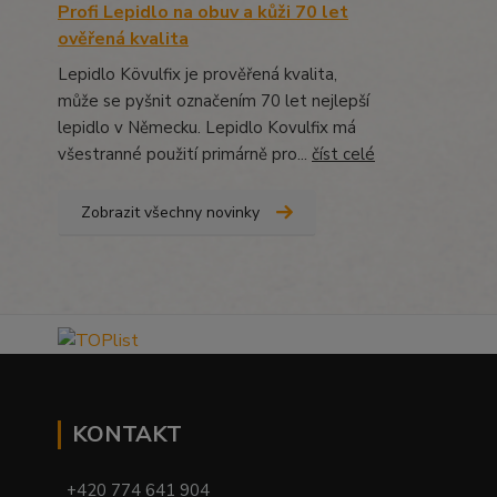
Profi Lepidlo na obuv a kůži 70 let
ověřená kvalita
Lepidlo Kövulfix je prověřená kvalita,
může se pyšnit označením 70 let nejlepší
lepidlo v Německu. Lepidlo Kovulfix má
všestranné použití primárně pro...
číst celé
Zobrazit všechny novinky
KONTAKT
+420 774 641 904