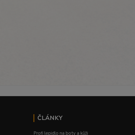
ČLÁNKY
Profi lepidlo na boty a kůži