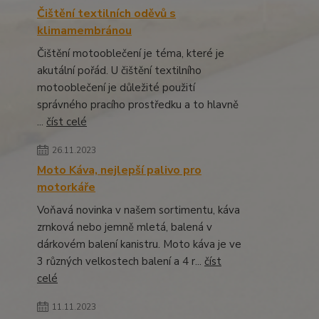
Čištění textilních oděvů s
klimamembránou
Čištění motooblečení je téma, které je
akutální pořád. U čištění textilního
motooblečení je důležité použití
správného pracího prostředku a to hlavně
...
číst celé
26.11.2023
Moto Káva, nejlepší palivo pro
motorkáře
Voňavá novinka v našem sortimentu, káva
zrnková nebo jemně mletá, balená v
dárkovém balení kanistru. Moto káva je ve
3 různých velkostech balení a 4 r...
číst
celé
11.11.2023