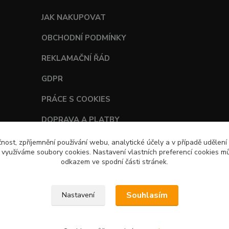
JAK NAKUPOVAT
OBCHODNÍ PODMÍNKY
REKLAMAČNÍ ŘÁD
GDPR
PRÁCE S COOKIES
DOPRAVA A PLATBY
TABULKY VELIKOSTÍ
čnost, zpříjemnění používání webu, analytické účely a v případě udělení
y využíváme soubory cookies. Nastavení vlastních preferencí cookies mů
odkazem ve spodní části stránek.
Souhlasím
Nastavení