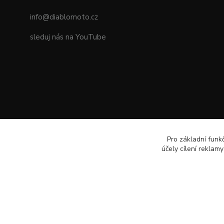
info@diablomoto.cz
sleduj nás na YouTube
Pro základní funk
účely cílení reklam