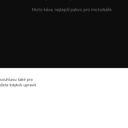
Moto káva, nejlepší palivo pro motorkáře
 souhlasu také pro
žete kdykoli upravit