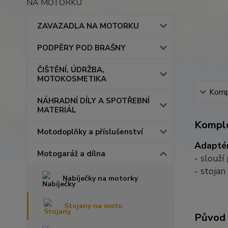
NA MOTORKU
ZAVAZADLA NA MOTORKU
PODPĚRY POD BRAŠNY
ČIŠTĚNÍ, ÚDRŽBA,
MOTOKOSMETIKA
Kompl
NÁHRADNÍ DÍLY A SPOTŘEBNÍ
MATERIÁL
Komple
Motodoplňky a příslušenství
Adaptér
Motogaráž a dílna
- slouží
- stojan
Nabíječky na motorky
Stojany na moto
Původ 