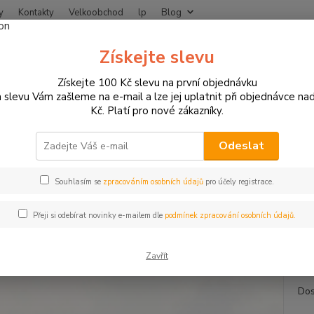
y
Kontakty
Velkoobchod
lp
Blog
Nevíte
Získejte slevu
Hledat
+420
Získejte 100 Kč slevu na první objednávku
 slevu Vám zašleme na e-mail a lze jej uplatnit při objednávce na
Kč. Platí pro nové zákazníky.
otogaráž a dílna
Stojany na moto
Adaptéry pod rolny pro montážní
téry pod rolny pro montážní st
Odeslat
Souhlasím se
zpracováním osobních údajů
pro účely registrace.
Adapté
Přeji si odebírat novinky e-mailem dle
podmínek zpracování osobních údajů.
rozšíře
jako p
Zavřít
Dos