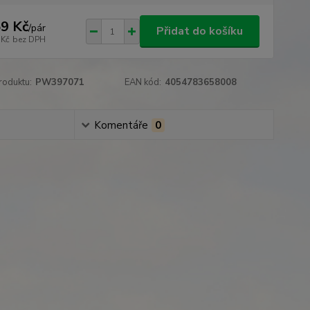
9 Kč
/
pár
Přidat do košíku
 Kč
bez DPH
roduktu:
PW397071
EAN kód:
4054783658008
Komentáře
0