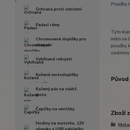
Proužky 
Ochrana proti odcizení
Padací rámy
Tyto klas
nebo na č
Chromované doplňky pro
chopper
proužky, 
zaobleny 
Vyhřívané rukojeti
Kožené motodoplňky
Původ 
Kožený pás na nádrž
moto
Čepičky na ventilky
Zboží 
Hodiny na motorku, 12V
Moto
zásuvky a USB nabíječky