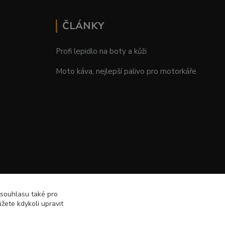
ČLÁNKY
Profi lepidlo na boty a kůži
Moto káva, nejlepší palivo pro motorkáře
 souhlasu také pro
žete kdykoli upravit