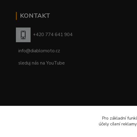
KONTAKT
+420 774 641 904
info@diablomoto.cz
sleduj nás na YouTube
Pro základní funk
účely cílení reklam