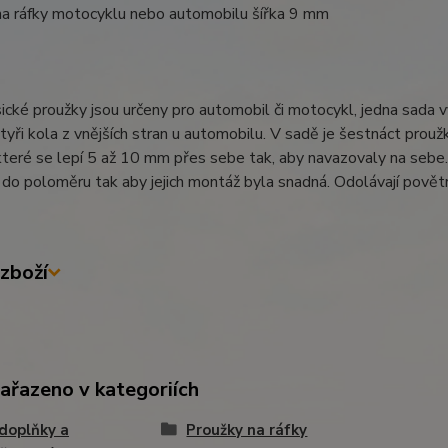
na ráfky motocyklu nebo automobilu šířka 9 mm
ické proužky jsou určeny pro automobil či motocykl, jedna sada v
tyři kola z vnějších stran u automobilu. V sadě je šestnáct proužků
které se lepí 5 až 10 mm přes sebe tak, aby navazovaly na sebe. 
do poloměru tak aby jejich montáž byla snadná. Odolávají povětrn
zboží
zařazeno v kategoriích
doplňky a
Proužky na ráfky