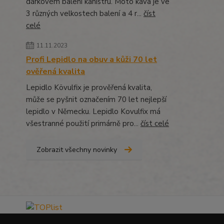
dárkovém balení kanistru. Moto káva je ve
3 různých velkostech balení a 4 r...
číst
celé
11.11.2023
Profi Lepidlo na obuv a kůži 70 let
ověřená kvalita
Lepidlo Kövulfix je prověřená kvalita,
může se pyšnit označením 70 let nejlepší
lepidlo v Německu. Lepidlo Kovulfix má
všestranné použití primárně pro...
číst celé
Zobrazit všechny novinky