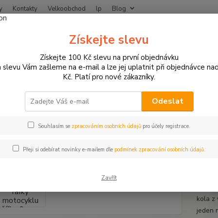
y
Kontakty
Velkoobchod
lp
Blog
Nevíte
Získejte slevu
Hledat
+420
Získejte 100 Kč slevu na první objednávku
 slevu Vám zašleme na e-mail a lze jej uplatnit při objednávce na
Kč. Platí pro nové zákazníky.
otodoplňky a příslušenství
Proužky na ráfky
Proužky na ráfky motocy
žky na ráfky motocyklu šířka 9 
Odeslat
u
Souhlasím se
zpracováním osobních údajů
pro účely registrace.
Přeji si odebírat novinky e-mailem dle
podmínek zpracování osobních údajů.
Proužk
klasic
Zavřít
vystačí
kola z
jeden 