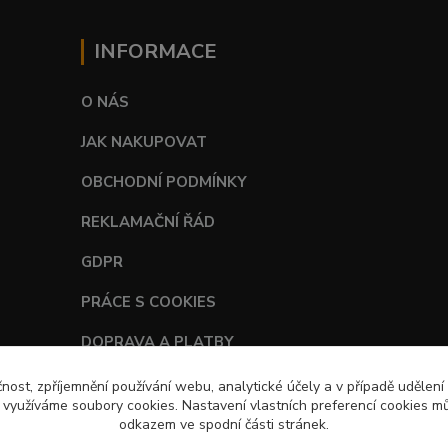
INFORMACE
O NÁS
JAK NAKUPOVAT
OBCHODNÍ PODMÍNKY
REKLAMAČNÍ ŘÁD
GDPR
PRÁCE S COOKIES
DOPRAVA A PLATBY
TABULKY VELIKOSTÍ
čnost, zpříjemnění používání webu, analytické účely a v případě udělení
y využíváme soubory cookies. Nastavení vlastních preferencí cookies mů
odkazem ve spodní části stránek.