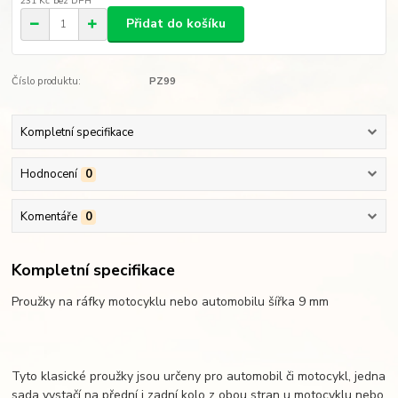
231 Kč
bez DPH
Přidat do košíku
Číslo produktu:
PZ99
Kompletní specifikace
Hodnocení
0
Komentáře
0
Kompletní specifikace
Proužky na ráfky motocyklu nebo automobilu šířka 9 mm
Tyto klasické proužky jsou určeny pro automobil či motocykl, jedna
sada vystačí na přední i zadní kolo z obou stran u motocyklu nebo