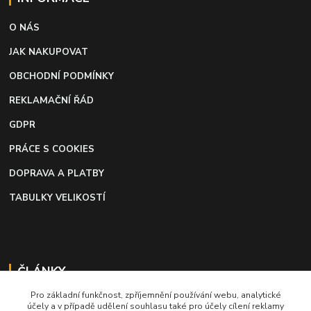
O NÁS
JAK NAKUPOVAT
OBCHODNÍ PODMÍNKY
REKLAMAČNÍ ŘÁD
GDPR
PRÁCE S COOKIES
DOPRAVA A PLATBY
TABULKY VELIKOSTÍ
ČLÁNKY
Pro základní funkčnost, zpříjemnění používání webu, analytické
Profi lepidlo na boty a kůži
účely a v případě udělení souhlasu také pro účely cílení reklamy