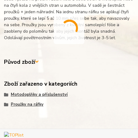
na čtyři kola z vnějších stran u automobilu. V sadě je šestnáct
proužků + jeden náhradní. Na jednu stranu ráfku se aplikují čtyři
proužky, které se lepí 5 až 10 mm přes sebe tak, aby navazovaly
na sebe. Proužky jsou vyrobeny z kvalitní samolepící fólie a
zaobleny do poloměru tak aby jejich montáž byla snadná.
Odolávají povětrnostním vlivům, jejich životnost je 3-5 let.
Původ zboží
Zboží zařazeno v kategoriích
Motodoplňky a příslušenství
Proužky na ráfky