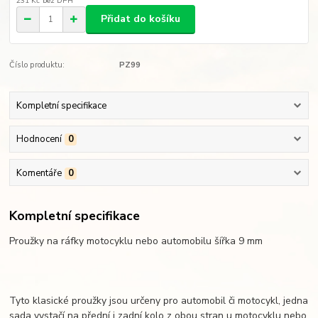
231 Kč
bez DPH
Přidat do košíku
Číslo produktu:
PZ99
Kompletní specifikace
Hodnocení
0
Komentáře
0
Kompletní specifikace
Proužky na ráfky motocyklu nebo automobilu šířka 9 mm
Tyto klasické proužky jsou určeny pro automobil či motocykl, jedna
sada vystačí na přední i zadní kolo z obou stran u motocyklu nebo