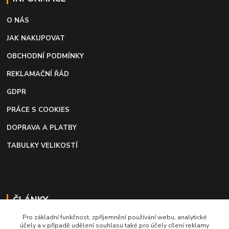
O NÁS
JAK NAKUPOVAT
OBCHODNÍ PODMÍNKY
REKLAMAČNÍ ŘÁD
GDPR
PRÁCE S COOKIES
DOPRAVA A PLATBY
TABULKY VELIKOSTÍ
ČLÁNKY
Pro základní funkčnost, zpříjemnění používání webu, analytické
Profi lepidlo na boty a kůži
účely a v případě udělení souhlasu také pro účely cílení reklamy