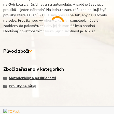
na čtyři kola z vnějších stran u automobilu. V sadě je šestnáct
proužků + jeden náhradní. Na jednu stranu ráfku se aplikují čtyři
proužky, které se lepí 5 až 10 mm přes sebe tak, aby navazovaly
na sebe. Proužky jsou vyrobeny z kvalitní samolepící fólie a
zaobleny do poloměru tak aby jejich montáž byla snadná.
Odolávají povětrnostním vlivům, jejich životnost je 3-5 let.
Původ zboží
Zboží zařazeno v kategoriích
Motodoplňky a příslušenství
Proužky na ráfky